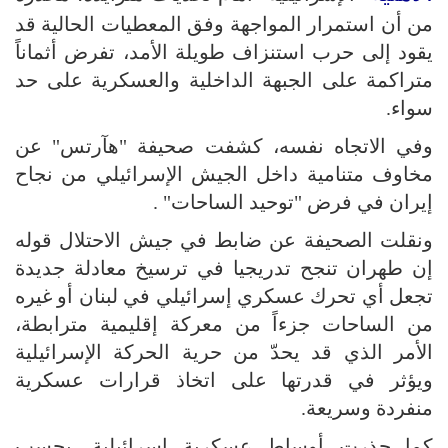
من أن استمرار المواجهة وفق المعطيات الحالية قد
يقود إلى حرب استنزاف طويلة الأمد، تفرض أثماناً
متراكمة على الجبهة الداخلية والعسكرية على حد
سواء.
وفي الاتجاه نفسه، كشفت صحيفة "هآرتس" عن
مخاوف متنامية داخل الجيش الإسرائيلي من نجاح
إيران في فرض "توحيد الساحات" .
ونقلت الصحيفة عن ضابط في جيش الاحتلال قوله
إن طهران تنجح تدريجيا في ترسيخ معادلة جديدة
تجعل أي تحرك عسكري إسرائيلي في لبنان أو غيره
من الساحات جزءاً من معركة إقليمية مترابطة،
الأمر الذي قد يحدّ من حرية الحركة الإسرائيلية
ويؤثر في قدرتها على اتخاذ قرارات عسكرية
منفردة وسريعة.
كما حذرت أوساط عسكرية إسرائيلية، بحسب