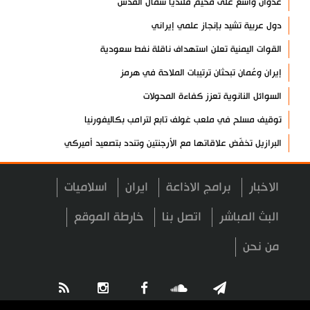
عدوان واسع على مخيم قلنديا شمال القدس
دول عربية تشيد بإنجاز علمي إيراني
القوات اليمنية تعلن استهداف ناقلة نفط سعودية
إيران وعُمان تبحثان ترتيبات الملاحة في هرمز
السوائل النانوية تعزز كفاءة المحولات
توقيف مسلح في ملعب غولف تابع لترامب بكاليفورنيا
البرازيل تخفّض علاقاتها مع الأرجنتين وتندد بتصعيد أميركي
علي السيد: صمت الحكومة يضعف موقف لبنان
الاخبار
برامج الاذاعة
ايران
اسلاميات
انخفاض حاد في مخزون الصواريخ الأمريكية
العراق يعلن نجاح خطة زيارة الأربعين
البث المباشر
اتصل بنا
خارطة الموقع
رضائي: إيران جاهزة للدفاع عن سيادتها
من نحن
رئيس بلدية طهران يلتقي مع متولي العتبة الحسينية ومحافظ كربلاء
تقرير مصور.. مراسم عزاء الأربعين بجوار مكان استشهاد الإمام
الشهيد