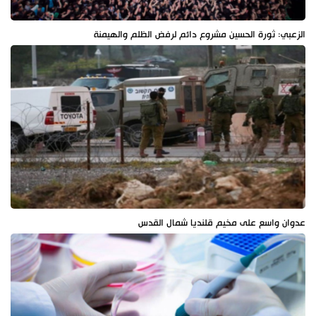
الزعبي: ثورة الحسين مشروع دائم لرفض الظلم والهيمنة
عدوان واسع على مخيم قلنديا شمال القدس