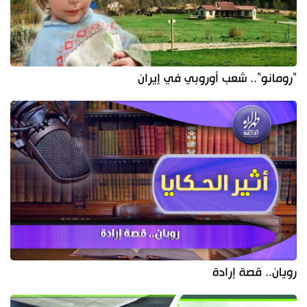
"رومانو".. شعب أوروبي في إيران
رويان.. قصة إرادة