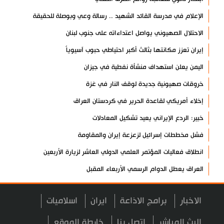
الإعلام في مدرسة القائد الشهيد .. رسالة وعي وبوصلة للحقيقة
الاحتلال الصهيوني يواصل اعتداءاته على جنوب لبنان
إيران تعزز مكانتها بثالث أكبر احتياطي حبوب آسيوياً
اليمن يعلن استهداف منشأة نفطية في جيزان
خروقات صهيونية جديدة لوقف النار في غزة
إخلاء أمريكي لقاعدة الحرير في كردستان العراق
خبير: الردع الإيراني يعيد تشكيل المعادلات
فشل مخططات إسرائيل لزعزعة إيران والمقاومة
انطلاق فعاليات المؤتمر العلمي الدولي العاشر لزيارة الأربعين
العراق يعطل الدوام الرسمي الأربعاء المقبل
مسؤول عسكري: نظامنا القائم في مضيق هرمز لا رجعة عنه
الاخبار
برامج الاذاعة
ايران
اسلاميات
سيرة الشهداء المدافعين عن المراقد المقدسة في رحاب الثقافة
العربية
البث المباشر
اتصل بنا
خارطة الموقع