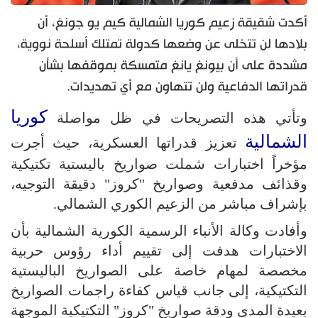
أكدت شقيقة زعيم كوريا الشمالية كيم يو جونغ، أن
بلادها لن تتخلى عن وضعها كدولة تمتلك أسلحة نووية،
مشددة على أن بيونغ يانغ متمسكة بموقفها بشأن
قدراتها الدفاعية ولن تتهاون مع أي تهديدات.
كوريا
وتأتي هذه التصريحات في ظل مواصلة
الشمالية
تعزيز قدراتها العسكرية، حيث أجرت
مؤخراً اختبارات شملت صواريخ باليستية تكتيكية
وقذائف مدفعية وصواريخ "كروز" دقيقة التوجيه،
بإشراف مباشر من الزعيم الكوري الشمالي.
وأفادت وكالة الأنباء الرسمية الكورية الشمالية بأن
الاختبارات هدفت إلى تقييم أداء رؤوس حربية
مخصصة لمهام خاصة على الصواريخ الباليستية
التكتيكية، إلى جانب قياس كفاءة راجمات الصواريخ
بعيدة المدى ودقة صواريخ "كروز" التكتيكية الموجهة