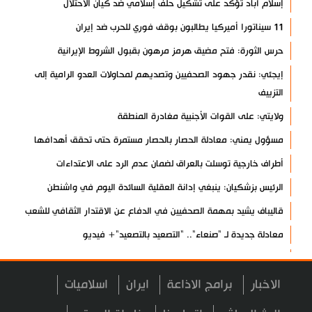
إسلام آباد تؤكد على تشكيل حلف إسلامي ضد كيان الاحتلال
11 سيناتورا أميركيا يطالبون بوقف فوري للحرب ضد إيران
حرس الثورة: فتح مضيق هرمز مرهون بقبول الشروط الإيرانية
إيجئي: نقدر جهود الصحفيين وتصديهم لمحاولات العدو الرامية إلى
التزييف
ولايتي: على القوات الأجنبية مغادرة المنطقة
مسؤول يمني: معادلة الحصار بالحصار مستمرة حتى تحقق أهدافها
أطراف خارجية توسلت بالعراق لضمان عدم الرد على الاعتداءات
الرئيس بزشكيان: ينبغي إدانة العقلية السائدة اليوم في واشنطن
قاليباف يشيد بمهمة الصحفيين في الدفاع عن الاقتدار الثقافي للشعب
معادلة جديدة لـ "صنعاء".. "التصعيد بالتصعيد"+ فيديو
حرس الثورة: واشنطن وتل أبيب فشلتا في تحقيق مؤامراتهما ضد إيران
طهران: الاتفاق مع عُمان لا يعني إعادة فتح مضيق هرمز
الاخبار
برامج الاذاعة
ايران
اسلاميات
أنصار الله: لا أمان للقوات السعودية ومرتزقتها على الأراضي اليمنية