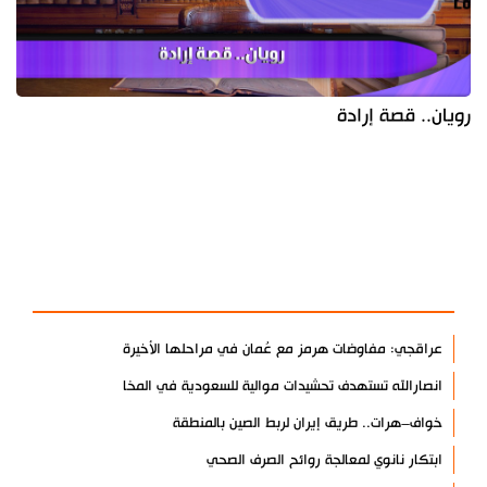
رويان.. قصة إرادة
آخر الأخبار
الأكثر مشاهدة
عراقجي: مفاوضات هرمز مع عُمان في مراحلها الأخيرة
انصارالله تستهدف تحشيدات موالية للسعودية في المخا
خواف–هرات.. طريق إيران لربط الصين بالمنطقة
ابتكار نانوي لمعالجة روائح الصرف الصحي