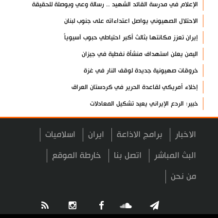
الإعلام في مدرسة القائد الشهيد .. رسالة وعي وبوصلة للحقيقة
الاحتلال الصهيوني يواصل اعتداءاته على جنوب لبنان
إيران تعزز مكانتها بثالث أكبر احتياطي حبوب آسيوياً
اليمن يعلن استهداف منشأة نفطية في جيزان
خروقات صهيونية جديدة لوقف النار في غزة
إخلاء أمريكي لقاعدة الحرير في كردستان العراق
خبير: الردع الإيراني يعيد تشكيل المعادلات
فشل مخططات إسرائيل لزعزعة إيران والمقاومة
الاخبار
برامج الاذاعة
ايران
اسلاميات
انطلاق فعاليات المؤتمر العلمي الدولي العاشر لزيارة الأربعين
العراق يعطل الدوام الرسمي الأربعاء المقبل
البث المباشر
اتصل بنا
خارطة الموقع
مسؤول عسكري: نظامنا القائم في مضيق هرمز لا رجعة عنه
من نحن
سيرة الشهداء المدافعين عن المراقد المقدسة في رحاب الثقافة
العربية
صحيفة: أمريكا وإسرائيل خسرتا الحرب بينما خرجت إيران منتصرة