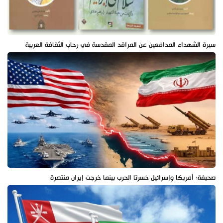
سيرة الشهداء المدافعين عن المراقد المقدسة في رحاب الثقافة العربية
صحيفة: أمريكا وإسرائيل خسرتا الحرب بينما خرجت إيران منتصرة