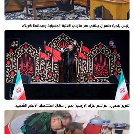
رئيس بلدية طهران يلتقي مع متولي العتبة الحسينية ومحافظ كربلاء
تقرير مصور.. مراسم عزاء الأربعين بجوار مكان استشهاد الإمام الشهيد