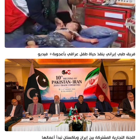
فريق طبي إيراني ينقذ حياة طفل عراقي بأعجوبة+ فيديو
اللجنة التجارية المشتركة بين إيران وباكستان تبدأ أعمالها