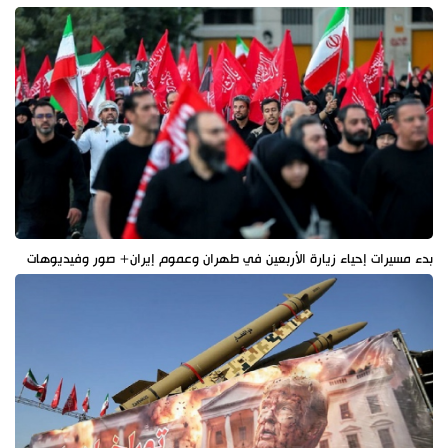
بدء مسيرات إحياء زيارة الأربعين في طهران وعموم إيران+ صور وفيديوهات