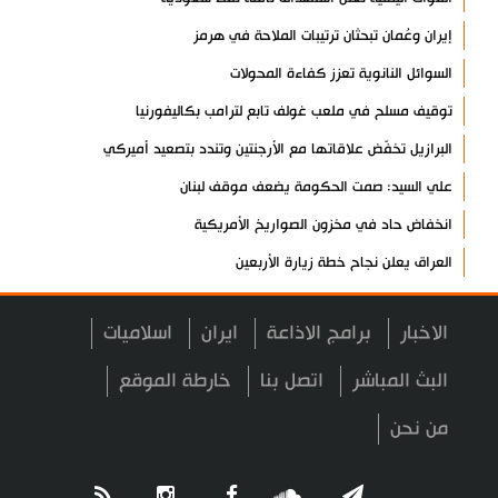
إيران وعُمان تبحثان ترتيبات الملاحة في هرمز
السوائل النانوية تعزز كفاءة المحولات
توقيف مسلح في ملعب غولف تابع لترامب بكاليفورنيا
البرازيل تخفّض علاقاتها مع الأرجنتين وتندد بتصعيد أميركي
علي السيد: صمت الحكومة يضعف موقف لبنان
انخفاض حاد في مخزون الصواريخ الأمريكية
العراق يعلن نجاح خطة زيارة الأربعين
رضائي: إيران جاهزة للدفاع عن سيادتها
الاخبار
برامج الاذاعة
ايران
اسلاميات
رئيس بلدية طهران يلتقي مع متولي العتبة الحسينية ومحافظ كربلاء
تقرير مصور.. مراسم عزاء الأربعين بجوار مكان استشهاد الإمام
البث المباشر
اتصل بنا
خارطة الموقع
الشهيد
من نحن
فريق طبي إيراني ينقذ حياة طفل عراقي بأعجوبة+ فيديو
الشيخ قاسم: المقاومة مستمرة ما دام الاحتلال موجودا