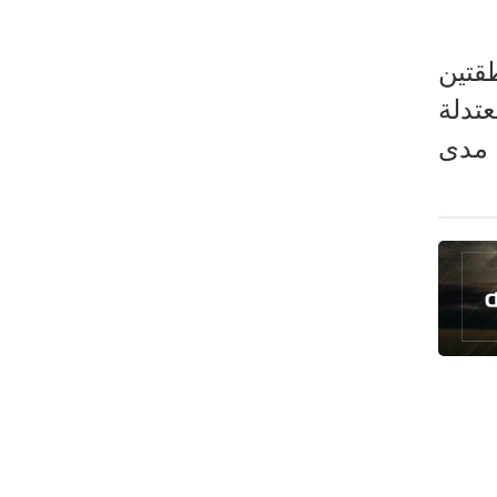
طهران وعموم إيران+ صور وفيديوهات
طقتين
عتدلة
، مدى