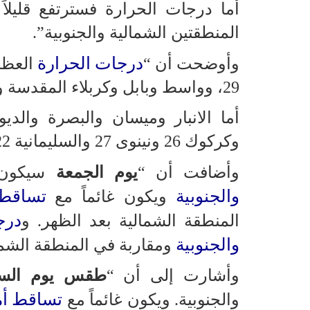
أما درجات الحرارة فسترتفع قليلا
المنطقتين الشمالية والجنوبية”.
درجات الحرارة
وأوضحت أن “
العظم
29، وواسط وبابل وكربلاء المقدسة والناصرية والمثنى 31.
وكركوك 26 ونينوى 27 والسليمانية 22 ودهوك 24”.
وأضافت أن “
يوم الجمعة
سيكون
والجنوبية
تساقط 
ويكون غائماً مع
درج
المنطقة الشمالية بعد الظهر. و
والجنوبية
ومقاربة في المنطقة الشمالية. مدى الرؤية (
وأشارت إلى أن “
طقس يوم الس
تساقط أم
والجنوبية. ويكون غائماً مع