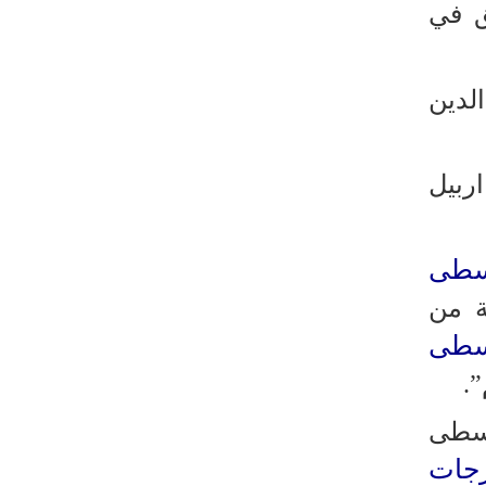
ق في
رئيس بلدية طهران يلتقي مع متولي
العتبة الحسينية ومحافظ كربلاء
تقرير مصور.. مراسم عزاء الأربعين بجوار
لدين
مكان استشهاد الإمام الشهيد
فريق طبي إيراني ينقذ حياة طفل عراقي
بأعجوبة+ فيديو
3. والمحافظات اربيل
الشيخ قاسم: المقاومة مستمرة ما دام
الاحتلال موجودا
سطى
حمادة: إيران تشكل لاعبا رئيسا على
خارطة العالم
ة من
حشود مليونية تواصل مراسيم الزيارة
سطى
الأربعينية في كربلاء
اللجنة التجارية المشتركة بين إيران
وسطى
وباكستان تبدأ أعمالها
جات
بدء مسيرات إحياء زيارة الأربعين في