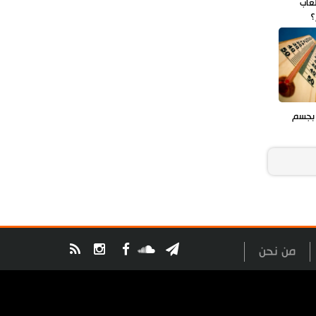
عاب
؟
 بجسم
من نحن