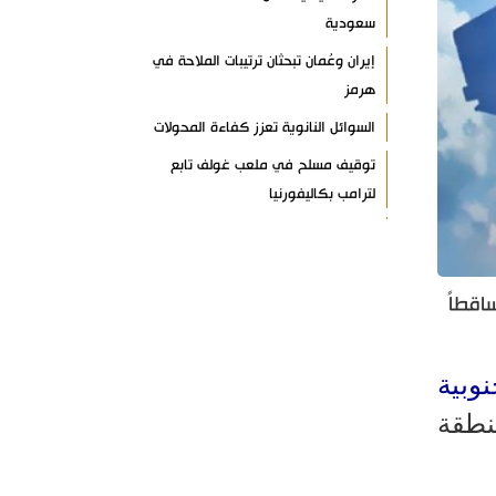
سعودية
إيران وعُمان تبحثان ترتيبات الملاحة في
هرمز
السوائل النانوية تعزز كفاءة المحولات
توقيف مسلح في ملعب غولف تابع
لترامب بكاليفورنيا
البرازيل تخفّض علاقاتها مع الأرجنتين
وتندد بتصعيد أميركي
علي السيد: صمت الحكومة يضعف موقف
اقطاً
لبنان
انخفاض حاد في مخزون الصواريخ
وبية
الأمريكية
نطقة
العراق يعلن نجاح خطة زيارة الأربعين
رضائي: إيران جاهزة للدفاع عن سيادتها