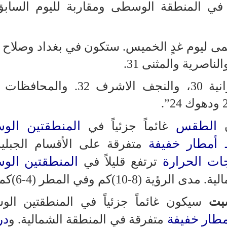
ً في المنطقة الوسطى ومقاربة لليوم الساب
ى ليوم غدٍ الخميس. ستكون في بغداد وصلاح ا
أما الانبار وميسان والبصرة والديوانية 30، والنجف الاشرف 2
الطقس
المنطقتين الو
غائماً جزئياً في
أمطار خفيفة
متفرقة على الأقسام الجبلي
ات الحرارة
المنطقتين الو
ترتفع قليلاً في
8-10)كم وفي المطر (4-6)كم”.
بت
سيكون غائماً جزئياً في المنطقتين ال
طار خفيفة
در
متفرقة في المنطقة الشمالية. و