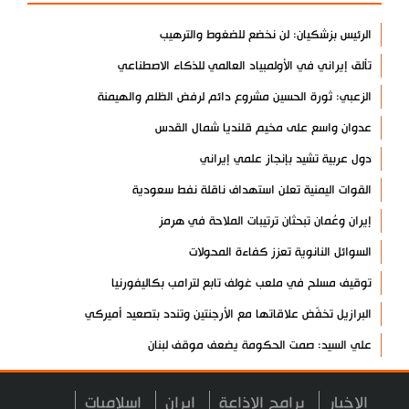
الرئيس بزشكيان: لن نخضع للضغوط والترهيب
تألق إيراني في الأولمبياد العالمي للذكاء الاصطناعي
الزعبي: ثورة الحسين مشروع دائم لرفض الظلم والهيمنة
عدوان واسع على مخيم قلنديا شمال القدس
دول عربية تشيد بإنجاز علمي إيراني
القوات اليمنية تعلن استهداف ناقلة نفط سعودية
إيران وعُمان تبحثان ترتيبات الملاحة في هرمز
السوائل النانوية تعزز كفاءة المحولات
توقيف مسلح في ملعب غولف تابع لترامب بكاليفورنيا
البرازيل تخفّض علاقاتها مع الأرجنتين وتندد بتصعيد أميركي
علي السيد: صمت الحكومة يضعف موقف لبنان
انخفاض حاد في مخزون الصواريخ الأمريكية
الاخبار
برامج الاذاعة
ايران
اسلاميات
العراق يعلن نجاح خطة زيارة الأربعين