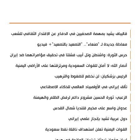
آخر الأخبار
الأكثر مشاهدة
قاليباف يشيد بمهمة الصحفيين في الدفاع عن الاقتدار الثقافي للشعب
معادلة جديدة لـ "صنعاء".. "التصعيد بالتصعيد"+ فيديو
حرس الثورة: واشنطن وتل أبيب فشلتا في تحقيق مؤامراتهما ضد إيران
أنصار الله: لا أمان للقوات السعودية ومرتزقتها على الأراضي اليمنية
الرئيس بزشكيان: لن نخضع للضغوط والترهيب
تألق إيراني في الأولمبياد العالمي للذكاء الاصطناعي
الزعبي: ثورة الحسين مشروع دائم لرفض الظلم والهيمنة
عدوان واسع على مخيم قلنديا شمال القدس
دول عربية تشيد بإنجاز علمي إيراني
القوات اليمنية تعلن استهداف ناقلة نفط سعودية