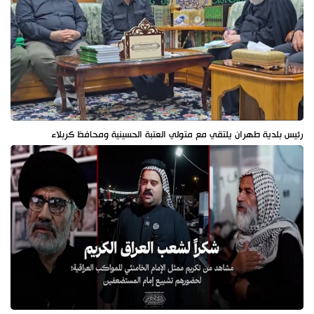
رئيس بلدية طهران يلتقي مع متولي العتبة الحسينية ومحافظ كربلاء