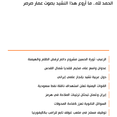
الحمد لله.. ما أروع هذا النشيد بصوت عمار صرصر
آخر الأخبار
الأكثر مشاهدة
الزعبي: ثورة الحسين مشروع دائم لرفض الظلم والهيمنة
عدوان واسع على مخيم قلنديا شمال القدس
دول عربية تشيد بإنجاز علمي إيراني
القوات اليمنية تعلن استهداف ناقلة نفط سعودية
إيران وعُمان تبحثان ترتيبات الملاحة في هرمز
السوائل النانوية تعزز كفاءة المحولات
توقيف مسلح في ملعب غولف تابع لترامب بكاليفورنيا