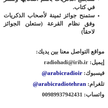
في كتاب.
ستمنح جوائز ثمينة لأصحاب الذكريات
وفق نظام القرعة (ستعلن الجوائز
لاحقاً)
مواقع التواصل معنا بين يديك:
إيميل:
radiohadi@irib.ir
@arabicradioir
فيسبوك:
@arabicradiotehran
تلغرام:
واتساب: 00989937942431