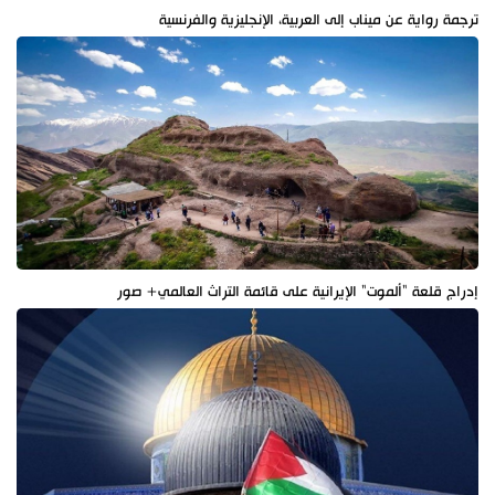
ترجمة رواية عن ميناب إلى العربية، الإنجليزية والفرنسية
إدراج قلعة "ألموت" الإيرانية على قائمة التراث العالمي+ صور