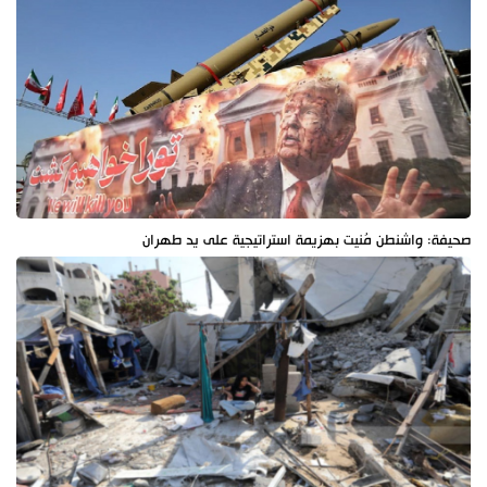
صحيفة: واشنطن مُنيت بهزيمة استراتيجية على يد طهران