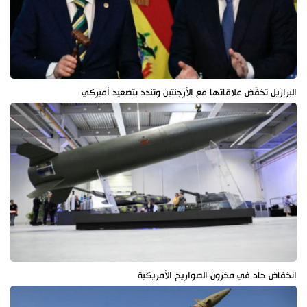
البرازيل تخفّض علاقاتها مع الأرجنتين وتندد بتصعيد أميركي
انخفاض حاد في مخزون الصواريخ الأمريكية