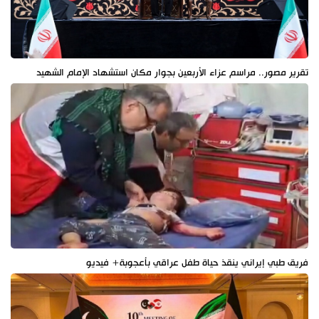
تقرير مصور.. مراسم عزاء الأربعين بجوار مكان استشهاد الإمام الشهيد
فريق طبي إيراني ينقذ حياة طفل عراقي بأعجوبة+ فيديو