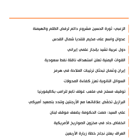
الأكثر مشاهدة
الزعبي: ثورة الحسين مشروع دائم لرفض الظلم والهيمنة
عدوان واسع على مخيم قلنديا شمال القدس
دول عربية تشيد بإنجاز علمي إيراني
القوات اليمنية تعلن استهداف ناقلة نفط سعودية
إيران وعُمان تبحثان ترتيبات الملاحة في هرمز
السوائل النانوية تعزز كفاءة المحولات
توقيف مسلح في ملعب غولف تابع لترامب بكاليفورنيا
البرازيل تخفّض علاقاتها مع الأرجنتين وتندد بتصعيد أميركي
علي السيد: صمت الحكومة يضعف موقف لبنان
انخفاض حاد في مخزون الصواريخ الأمريكية
العراق يعلن نجاح خطة زيارة الأربعين