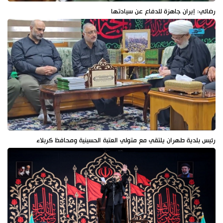
رضائي: إيران جاهزة للدفاع عن سيادتها
رئيس بلدية طهران يلتقي مع متولي العتبة الحسينية ومحافظ كربلاء