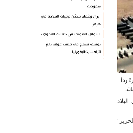
سعودية
إيران وعُمان تبحثان ترتيبات الملاحة في
هرمز
السوائل النانوية تعزز كفاءة المحولات
توقيف مسلح في ملعب غولف تابع
لترامب بكاليفورنيا
البرازيل تخفّض علاقاتها مع الأرجنتين
وتندد بتصعيد أميركي
 رداً
علي السيد: صمت الحكومة يضعف موقف
لبنان
ات.
انخفاض حاد في مخزون الصواريخ
لبلاد
الأمريكية
العراق يعلن نجاح خطة زيارة الأربعين
لحرير"
رضائي: إيران جاهزة للدفاع عن سيادتها