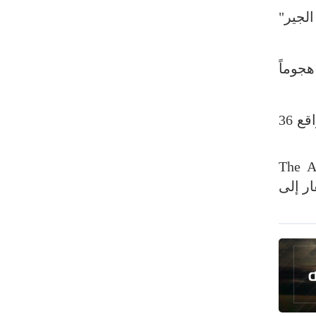
رئيس بلدية طهران يلتقي مع متولي
لجير"
العتبة الحسينية ومحافظ كربلاء
تقرير مصور.. مراسم عزاء الأربعين بجوار
ومين، أفاد مسؤول في البنتاغون بأنّ القوات الأميركية وقوات التحالف الدولي تعرّضت لـ76 هجوماً
مكان استشهاد الإمام الشهيد
فريق طبي إيراني ينقذ حياة طفل عراقي
بأعجوبة+ فيديو
وأكّد المسؤول أنّ الهجمات كانت بالمسيّرات والصواريخ والصواريخ الباليستية قصيرة المدى، وبواقع 36
الشيخ قاسم: المقاومة مستمرة ما دام
الاحتلال موجودا
ن، وفق ما أعربت عنه مجلة "The American
حمادة: إيران تشكل لاعبا رئيسا على
قار إلى
خارطة العالم
حشود مليونية تواصل مراسيم الزيارة
الأربعينية في كربلاء
اللجنة التجارية المشتركة بين إيران
وباكستان تبدأ أعمالها
بدء مسيرات إحياء زيارة الأربعين في