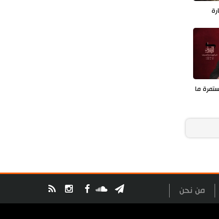
رة
تمرة ما
من نحن