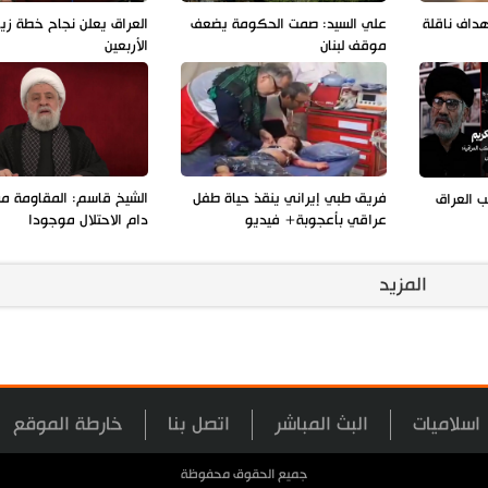
هداف ناقلة
علي السيد: صمت الحكومة يضعف
العراق يعلن نجاح خطة زيا
موقف لبنان
الأربعين
فريق طبي إيراني ينقذ حياة طفل
الشيخ قاسم: المقاومة مس
 العراق
عراقي بأعجوبة+ فيديو
دام الاحتلال موجودا
المزيد
اسلاميات
البث المباشر
اتصل بنا
خارطة الموقع
جميع الحقوق محفوظة