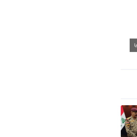
طهران وعموم إيران+ صور وفيديوهات
ا