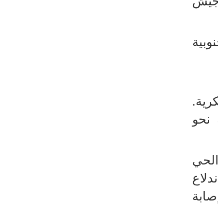
يين برصاص جيش
رئيس بلدية طهران يلتقي مع متولي
العتبة الحسينية ومحافظ كربلاء
تقرير مصور.. مراسم عزاء الأربعين بجوار
وبية
مكان استشهاد الإمام الشهيد
فريق طبي إيراني ينقذ حياة طفل عراقي
بأعجوبة+ فيديو
الشيخ قاسم: المقاومة مستمرة ما دام
ية.
الاحتلال موجودا
نحو
حمادة: إيران تشكل لاعبا رئيسا على
خارطة العالم
حشود مليونية تواصل مراسيم الزيارة
الحي
الأربعينية في كربلاء
دلاع
اللجنة التجارية المشتركة بين إيران
وباكستان تبدأ أعمالها
صابة
بدء مسيرات إحياء زيارة الأربعين في