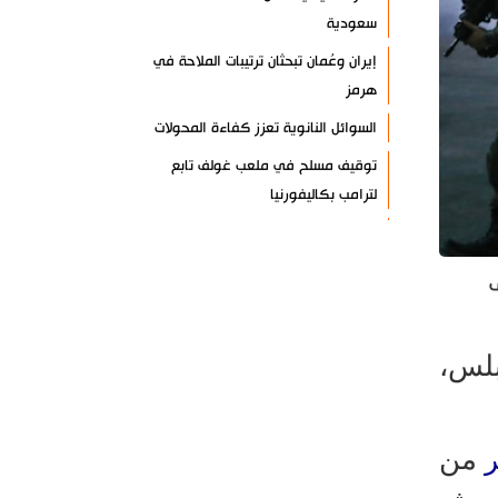
سعودية
إيران وعُمان تبحثان ترتيبات الملاحة في
هرمز
السوائل النانوية تعزز كفاءة المحولات
توقيف مسلح في ملعب غولف تابع
لترامب بكاليفورنيا
البرازيل تخفّض علاقاتها مع الأرجنتين
وتندد بتصعيد أميركي
ى
علي السيد: صمت الحكومة يضعف موقف
لبنان
بلس،
انخفاض حاد في مخزون الصواريخ
الأمريكية
العراق يعلن نجاح خطة زيارة الأربعين
من
رضائي: إيران جاهزة للدفاع عن سيادتها