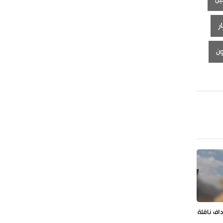
ر
ن
داف ناقلة