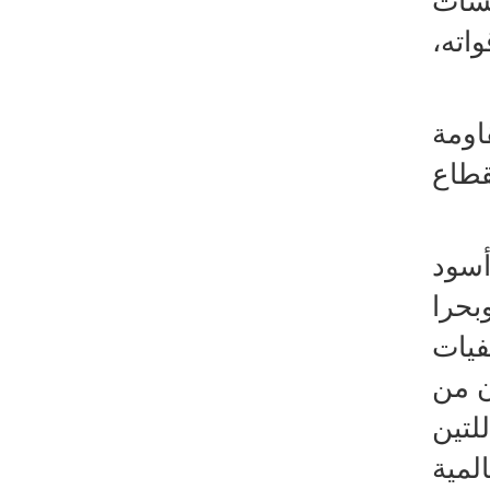
منشآت
اته،
اومة
قطاع
أسود
بحرا
فيات
ن من
لتين
لمية