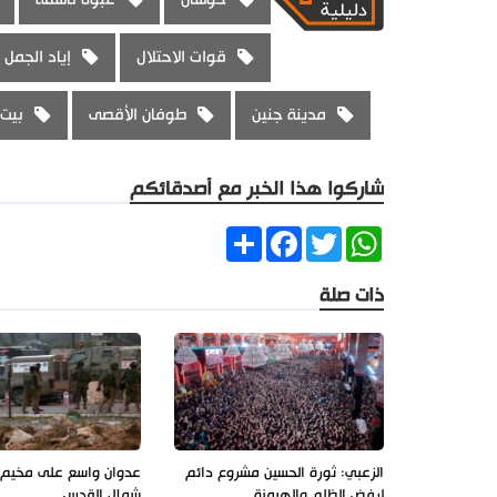
قوات الاحتلال
إياد الجمل
مدينة جنين
طوفان الأقصى
بيت
شاركوا هذا الخبر مع أصدقائكم
Share
Facebook
Twitter
WhatsApp
ذات صلة
الزعبي: ثورة الحسين مشروع دائم
عدوان واسع على مخيم ق
لرفض الظلم والهيمنة
شمال القدس