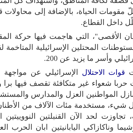
ثيف الاحتلال قصفه لكافّة المناطق، واستهداف كلّ ال
 مقومات الحياة، بالإضافة إلى محاولات قو
لّل داخل القطاع.
ن الأقصى"، التي هاجمت فيها حركة المق
توطنات المحتلين الإسرائيلية المتاخمة ل
.
ت
الإسرائيلي عن مواجهة 
قوات الاحتلال
حربا شعواء غير متكافئة تقصف فيها برا و
نازل المواطنين العزل والمدارس والمستش
كل شيء، مستخدمة مئات الآلاف من الأطنا
، تجاوزت لحد الآن القنبلتين النووييتين ال
ا وناكازاكي اليابانيتين ابان الحرب العا