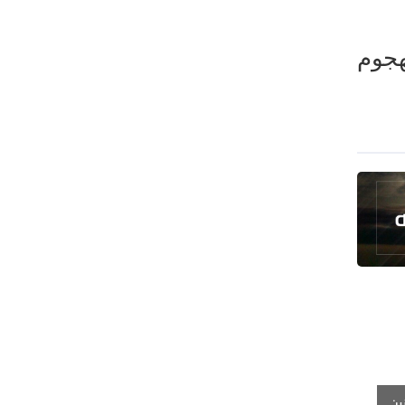
هجوم
ين