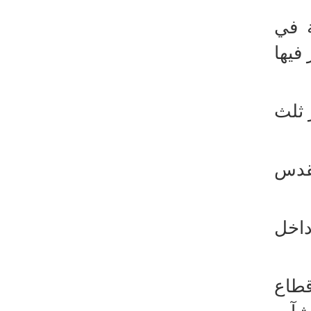
طهران وعموم إيران+ صور وفيديوهات
ة في
فيها
 ثلث
قدس
داخل
قطاع