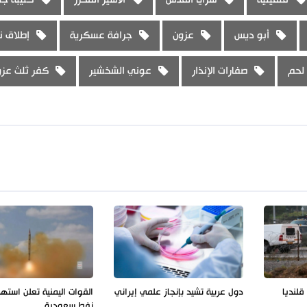
أبو ديس
عزون
جرافة عسكرية
إطلاق نا
 لحم
صفارات الإنذار
عوني الشخشير
كفر ثلث عزو
لنديا
دول عربية تشيد بإنجاز علمي إيراني
القوات اليمنية تعلن استه
نفط سعودية