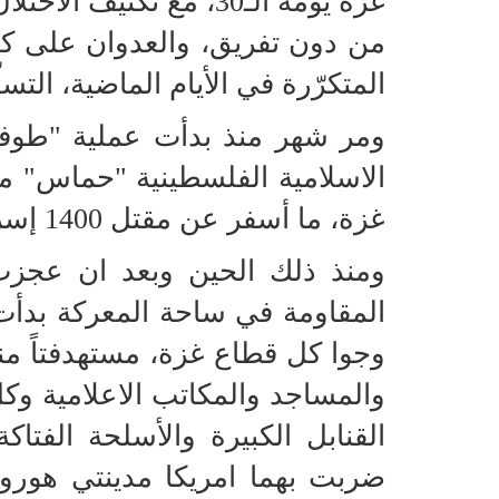
غزّة يومه الـ30، مع تك
من دون تفريق، والعدوان على كلّ
المتكرّرة في الأيام الماضية، التس
ومر شهر منذ بدأت عملية "طوفا
الاسلامية الفلسطينية "حماس" مس
غزة، ما أسفر عن مقتل 1400 إسرائيلي وأسر ما يزيد عن 200
ومنذ ذلك الحين وبعد ان عجز
المقاومة في ساحة المعركة بدأت 
وجوا كل قطاع غزة، مستهدفتاً م
والمساجد والمكاتب الاعلامية و
القنابل الكبيرة والأسلحة الفتاكة
ضربت بهما امريكا مدينتي هوروشيم