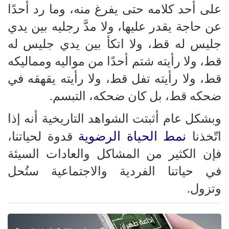
على أحد كلامه حتى يفرغ منه، وما رد أحدًا
عن حاجة يقدر عليها، ولا مدَّ رجليه بين يدي
جليس له قط، ولا اتكأ بين يدي جليس له
قط، ولا رأيته شتم أحدًا من مواليه ومماليكه
قط، ولا رأيته تفل قط، ولا رأيته يقهقه في
ضحكه قط، بل كان ضحكه، التبسم.
وبشكل عام أثبتت الشواهد التاريخية أنه إذا
نمط الحياة الرضوية
اتّخذنا
قدوة لحياتنا،
فإن الكثير من المشاكل والعادات السيئة
في حياتنا الفردية والاجتماعية ستُحل
وتزول.