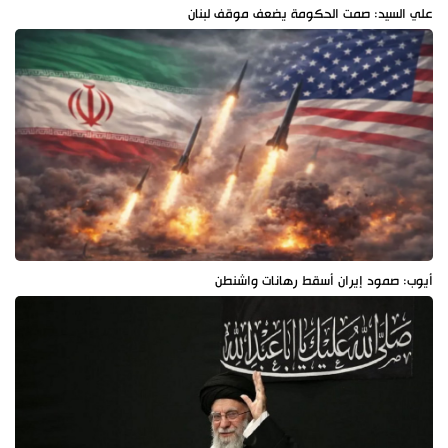
علي السيد: صمت الحكومة يضعف موقف لبنان
أيوب: صمود إيران أسقط رهانات واشنطن