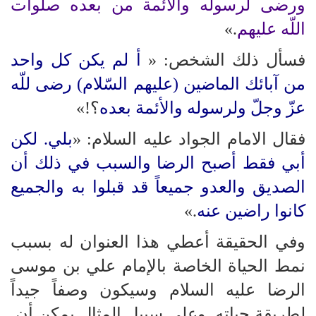
ورضى لرسوله والأئمة من بعده صلوات
اللّه عليهم
.»
فسأل ذلك الشخص: «
أ لم يكن كل واحد
من آبائك الماضين (عليهم السّلام) رضى للّه
عزّ وجلّ ولرسوله والأئمة بعده
؟!»
فقال الامام الجواد عليه السلام: «
بلي. لكن
أبي فقط أصبح الرضا والسبب في ذلك أن
الصديق والعدو جميعاً قد قبلوا به والجميع
كانوا راضين عنه
.»
وفي الحقيقة أعطي هذا العنوان له بسبب
نمط الحياة الخاصة بالإمام علي بن موسى
الرضا عليه السلام وسيكون وصفاً جيداً
لطريقة حياته. وعلى سبيل المثال يمكن أن