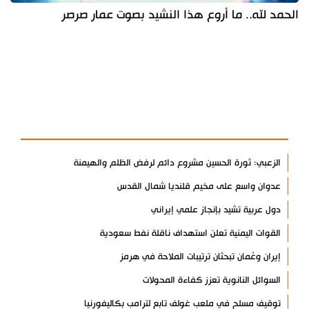
الحمد لله.. ما أروع هذا النشيد بصوت عمار صرصر
آخر الأخبار
الأكثر مشاهدة
الزعبي: ثورة الحسين مشروع دائم لرفض الظلم والهيمنة
عدوان واسع على مخيم قلنديا شمال القدس
دول عربية تشيد بإنجاز علمي إيراني
القوات اليمنية تعلن استهداف ناقلة نفط سعودية
إيران وعُمان تبحثان ترتيبات الملاحة في هرمز
السوائل النانوية تعزز كفاءة المحولات
توقيف مسلح في ملعب غولف تابع لترامب بكاليفورنيا