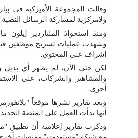
وقالت المجموعة الأميركية في ب
ولامركزية لمشاركة الرسائل النصية".
ومنذ استحواذ الملياردير إيلون 
وشهدت عمليات تسريح موظفين فيما
إشراف على المحتوى.
لكن حتى الآن، لم يظهر أي بديل رئي
والمشاهير والشركات، على الاستم
أخرى.
وبعد تقارير نشرها موقعاً "بلاتفورم
أنها بدأت العمل على المنصة الجديدة
وذكرت تقارير إعلامية أن تطبيق "مي
مع شبكة "مستودون" ومنصات أخرى