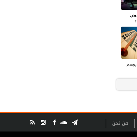
عاب
؟
 بجسم
من نحن