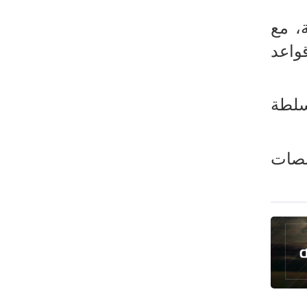
طهران وعموم إيران+ صور وفيديوهات
، مع
واعد
سلطة
نصات