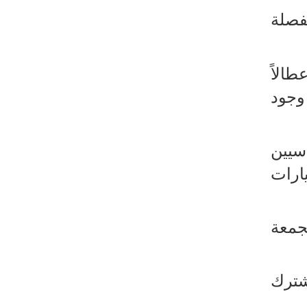
رئيس بلدية طهران يلتقي مع متولي
فصلة
العتبة الحسينية ومحافظ كربلاء
تقرير مصور.. مراسم عزاء الأربعين بجوار
مكان استشهاد الإمام الشهيد
الاً
فريق طبي إيراني ينقذ حياة طفل عراقي
وجود
بأعجوبة+ فيديو
الشيخ قاسم: المقاومة مستمرة ما دام
الاحتلال موجودا
سيين
حمادة: إيران تشكل لاعبا رئيسا على
ارات
خارطة العالم
حشود مليونية تواصل مراسيم الزيارة
لجمعة
الأربعينية في كربلاء
اللجنة التجارية المشتركة بين إيران
وباكستان تبدأ أعمالها
شترك
بدء مسيرات إحياء زيارة الأربعين في