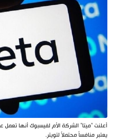
أعلنت "ميتا" الشركة الأم لفيسبوك أنها تعمل 
يعتبر منافساً محتملاً لتويتر.