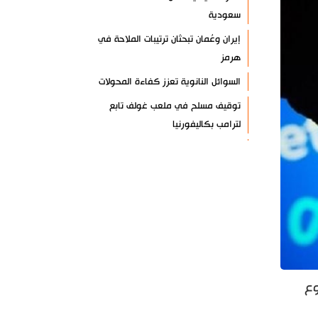
سعودية
إيران وعُمان تبحثان ترتيبات الملاحة في
هرمز
السوائل النانوية تعزز كفاءة المحولات
توقيف مسلح في ملعب غولف تابع
لترامب بكاليفورنيا
البرازيل تخفّض علاقاتها مع الأرجنتين
وتندد بتصعيد أميركي
علي السيد: صمت الحكومة يضعف موقف
لبنان
انخفاض حاد في مخزون الصواريخ
الأمريكية
العراق يعلن نجاح خطة زيارة الأربعين
وع
رضائي: إيران جاهزة للدفاع عن سيادتها