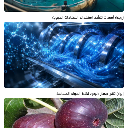
زريعة أسماك تقلّص استخدام المضادات الحيوية
إيران تنتج جهاز «نيدر» لخلط المواد الحساسة