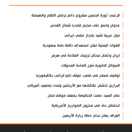
الزعبي: ثورة الحسين مشروع دائم لرفض الظلم والهيمنة
عدوان واسع على مخيم قلنديا شمال القدس
دول عربية تشيد بإنجاز علمي إيراني
القوات اليمنية تعلن استهداف ناقلة نفط سعودية
إيران وعُمان تبحثان ترتيبات الملاحة في هرمز
السوائل النانوية تعزز كفاءة المحولات
توقيف مسلح في ملعب غولف تابع لترامب بكاليفورنيا
البرازيل تخفّض علاقاتها مع الأرجنتين وتندد بتصعيد أميركي
علي السيد: صمت الحكومة يضعف موقف لبنان
انخفاض حاد في مخزون الصواريخ الأمريكية
العراق يعلن نجاح خطة زيارة الأربعين
رضائي: إيران جاهزة للدفاع عن سيادتها