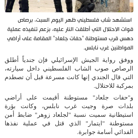
استشهد شاب فلسطيني ظهر اليوم السبت، برصاص
قوات الاحتلال التي أطلقت النار عليه، بزعم تنفيذه عملية
دهس قرب مستوطنة "حفات جلعاد" المقامة على أراضي
المواطنين غرب نابلس.
ووفق رواية الجيش الإسرائيلي فإن جندياً أطلق
الرصاص صوب الشاب الفلسطيني داخل سيارته،
التي قال الجندي إنها كانت مسرعة قبل أن تصطدم
بمركبة للاحتلال.
و"حفات جلعاد" مستوطنة أقيمت على أراضي
بلدات صرة وجيت غرب نابلس، وكانت بؤرة
استيطانية سميت نسبة "لجلعاد زوهر" ضابط أمن
مستوطنة "ايتمار" الذي قتل في عملية نفذها
الفدائي أسامة جوابرة.