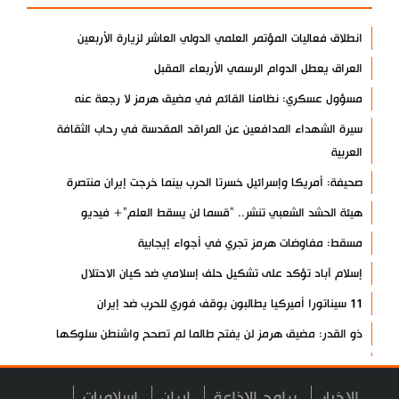
انطلاق فعاليات المؤتمر العلمي الدولي العاشر لزيارة الأربعين
العراق يعطل الدوام الرسمي الأربعاء المقبل
مسؤول عسكري: نظامنا القائم في مضيق هرمز لا رجعة عنه
سيرة الشهداء المدافعين عن المراقد المقدسة في رحاب الثقافة
العربية
صحيفة: أمريكا وإسرائيل خسرتا الحرب بينما خرجت إيران منتصرة
هيئة الحشد الشعبي تنشر.. "قسما لن يسقط العلم"+ فيديو
مسقط: مفاوضات هرمز تجري في أجواء إيجابية
إسلام آباد تؤكد على تشكيل حلف إسلامي ضد كيان الاحتلال
11 سيناتورا أميركيا يطالبون بوقف فوري للحرب ضد إيران
ذو القدر: مضيق هرمز لن يفتح طالما لم تصحح واشنطن سلوكها
حرس الثورة: فتح مضيق هرمز مرهون بقبول الشروط الإيرانية
إيجئي: نقدر جهود الصحفيين وتصديهم لمحاولات العدو الرامية إلى
الاخبار
برامج الاذاعة
ايران
اسلاميات