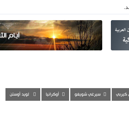
.
كيربي
سيرغي شويغو
أوكرانيا
لويد أوستن