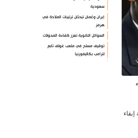
سعودية
إيران وعُمان تبحثان ترتيبات الملاحة في
هرمز
السوائل النانوية تعزز كفاءة المحولات
توقيف مسلح في ملعب غولف تابع
لترامب بكاليفورنيا
البرازيل تخفّض علاقاتها مع الأرجنتين
وتندد بتصعيد أميركي
علي السيد: صمت الحكومة يضعف موقف
لبنان
انخفاض حاد في مخزون الصواريخ
الأمريكية
إبقاء
العراق يعلن نجاح خطة زيارة الأربعين
رضائي: إيران جاهزة للدفاع عن سيادتها