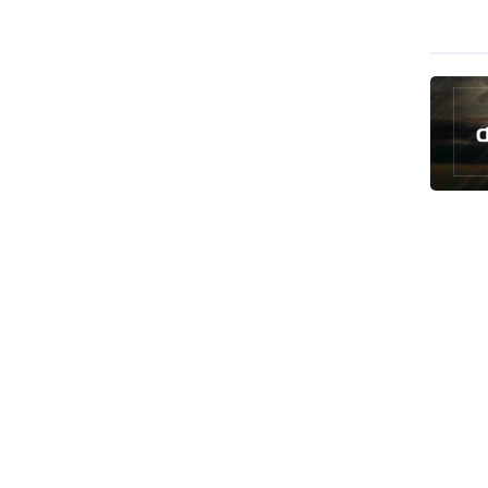
رئيس بلدية طهران يلتقي مع متولي
العتبة الحسينية ومحافظ كربلاء
تقرير مصور.. مراسم عزاء الأربعين بجوار
مكان استشهاد الإمام الشهيد
فريق طبي إيراني ينقذ حياة طفل عراقي
بأعجوبة+ فيديو
الشيخ قاسم: المقاومة مستمرة ما دام
الاحتلال موجودا
حمادة: إيران تشكل لاعبا رئيسا على
خارطة العالم
حشود مليونية تواصل مراسيم الزيارة
الأربعينية في كربلاء
اللجنة التجارية المشتركة بين إيران
وباكستان تبدأ أعمالها
بدء مسيرات إحياء زيارة الأربعين في