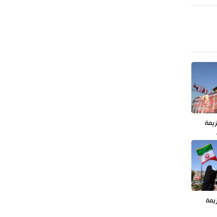
طهران وعموم إيران+ صور وفيديوهات
زيمة
يمة