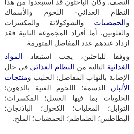
النصف. وكان الباحثون قد استبعدوا من هذا
النظام الغذائي- اللحوم والأسماك
الحمضيات
و
والشوكولاتة والمكسرات
والغلوتين. أما أفراد المجموعة الثانية فقد
ازداد عندهم عدد المفاصل المتورمة.
المواد
ووفقا للباحثين، يجب استبعاد
الغذائية
النظام الغذائي
التالية من
في حال
منتجات
الإصابة بالتهاب المفاصل: الحليب و
الألبان
الدسمة؛ اللحوم الغنية بالدهون؛
الحلويات بما فيها العسل؛ المكسرات؛
التوابل؛ المعلبات؛ الكحول؛ الباذنجان؛
البطاطس؛ الطماطم؛ الحمضيات؛ الملح.