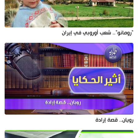
"رومانو".. شعب أوروبي في إيران
رويان.. قصة إرادة