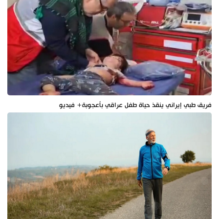
فريق طبي إيراني ينقذ حياة طفل عراقي بأعجوبة+ فيديو