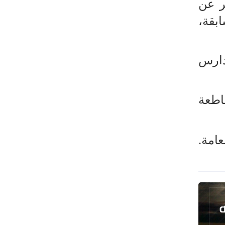
ر عن
رئيس بلدية طهران يلتقي مع متولي
العتبة الحسينية ومحافظ كربلاء
 مدرسته السابقة،
تقرير مصور.. مراسم عزاء الأربعين بجوار
مكان استشهاد الإمام الشهيد
دارس
فريق طبي إيراني ينقذ حياة طفل عراقي
بأعجوبة+ فيديو
الشيخ قاسم: المقاومة مستمرة ما دام
اطعة
الاحتلال موجودا
حمادة: إيران تشكل لاعبا رئيسا على
عامة.
خارطة العالم
حشود مليونية تواصل مراسيم الزيارة
الأربعينية في كربلاء
اللجنة التجارية المشتركة بين إيران
وباكستان تبدأ أعمالها
بدء مسيرات إحياء زيارة الأربعين في