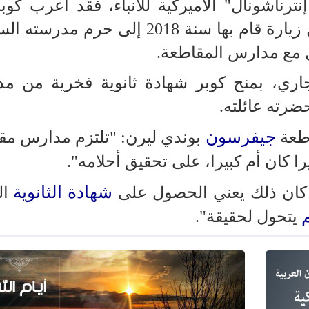
ترناشونال" الأميركية للأنباء، فقد أعرب كوب
أسفه لعدم تخرجه من الثانوية، خلال زيارة قام بها سنة 2018 إلى حرم
ل مع مدارس المقاطعة.
اري، بمنح كوبر شهادة ثانوية فخرية من م
رته عائلته.
جيفرسون
اطعة
بوندي ليرن: "تلتزم مدارس مق
كان أم كبيرا، على تحقيق أحلامه".
شهادة الثانوية
، كان ذلك يعني الحصول على
ال
يتحول لحقيقة".