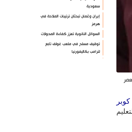
سعودية
إيران وعُمان تبحثان ترتيبات الملاحة في
هرمز
السوائل النانوية تعزز كفاءة المحولات
توقيف مسلح في ملعب غولف تابع
لترامب بكاليفورنيا
البرازيل تخفّض علاقاتها مع الأرجنتين
وتندد بتصعيد أميركي
عمر
علي السيد: صمت الحكومة يضعف موقف
لبنان
انخفاض حاد في مخزون الصواريخ
كوبر
الأمريكية
لتعليم
العراق يعلن نجاح خطة زيارة الأربعين
رضائي: إيران جاهزة للدفاع عن سيادتها