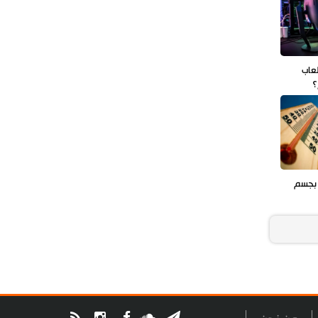
عاب
؟
 بجسم