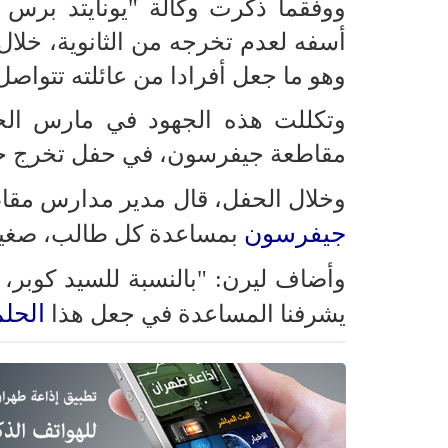
ووفقما ذكرت وكالة "يونايتد برس إن
وهو ما جعل أفرادا من عائلته تتواص
وتكللت هذه الجهود في مارس الج
مقاطعة جيفرسون، في حفل تخرج حض
وخلال الحفل، قال مدير مدارس مق
جيفرسون
بمساعدة كل طالب، صغيرا 
وأضاف ليرن: "بالنسبة للسيد كوبر
الحلم
يشرفنا المساعدة في جعل هذا