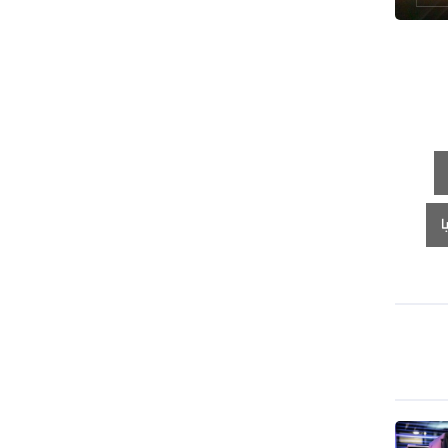
طهران وعموم إيران+ صور وفيديوهات
ا