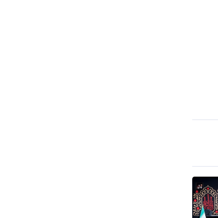
طهران وعموم إيران+ صور وفيديوهات