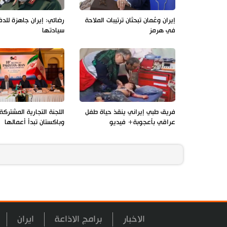
إيران وعُمان تبحثان ترتيبات الملاحة
رضائي: إيران جاهزة للد
في هرمز
سيادتها
فريق طبي إيراني ينقذ حياة طفل
اللجنة التجارية المشتركة 
عراقي بأعجوبة+ فيديو
وباكستان تبدأ أعمالها
الاخبار
برامج الاذاعة
ايران