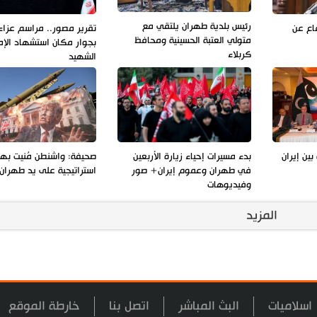
رئيس بلدية طهران يلتقي مع
فاع عن
تقرير مصور.. مراسم عزاء 
متولي العتبة الحسينية ومحافظ
بجوار مكان استشهاد الإم
كربلاء
الشهيد
بين إيران
بدء مسيرات إحياء زيارة الأربعين
صحيفة: واشنطن مُنيت به
في طهران وعموم إيران+ صور
استراتيجية على يد طهران
وفيديوهات
المزيد
اسلاميات
البث المباشر
اتصل بنا
خارطة الموقع