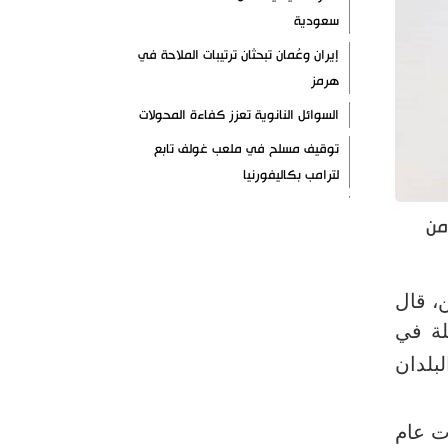
سعودية
إيران وعُمان تبحثان ترتيبات الملاحة في
هرمز
السوائل النانوية تعزز كفاءة المحولات
توقيف مسلح في ملعب غولف تابع
لترامب بكاليفورنيا
البرازيل تخفّض علاقاتها مع الأرجنتين
يم 20 مليون جرعة من
وتندد بتصعيد أميركي
علي السيد: صمت الحكومة يضعف موقف
لبنان
ن، قال
لة في
انخفاض حاد في مخزون الصواريخ
الأمريكية
لبلدان
العراق يعلن نجاح خطة زيارة الأربعين
رضائي: إيران جاهزة للدفاع عن سيادتها
ت عام