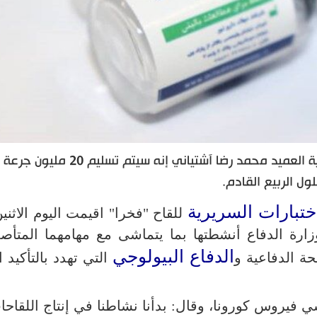
أعلن وزير الدفاع وإسناد القوات المسلحة الإيرانية العميد محمد رضا آشتياني إنه سيتم تسل
ول الربيع القادم.
اختبارات السريرية
للقاح "فخرا" اقيمت اليوم الاثني
زارة الدفاع أنشطتها بما يتماشى مع مهامهما المتأص
الدفاع البيولوجي
حة الدفاعية و
التي تهدد بالتأكيد ا
 فيروس كورونا، وقال: بدأنا نشاطنا في إنتاج اللقاحا