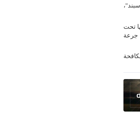
رئيس بلدية طهران يلتقي مع متولي
بند"،
العتبة الحسينية ومحافظ كربلاء
تقرير مصور.. مراسم عزاء الأربعين بجوار
ا تحت
مكان استشهاد الإمام الشهيد
إنتاج جديد، سنزيد الإنتاج إلى 5 ملايين جرعة
فريق طبي إيراني ينقذ حياة طفل عراقي
بأعجوبة+ فيديو
مكافحة
الشيخ قاسم: المقاومة مستمرة ما دام
الاحتلال موجودا
حمادة: إيران تشكل لاعبا رئيسا على
خارطة العالم
حشود مليونية تواصل مراسيم الزيارة
الأربعينية في كربلاء
اللجنة التجارية المشتركة بين إيران
وباكستان تبدأ أعمالها
بدء مسيرات إحياء زيارة الأربعين في