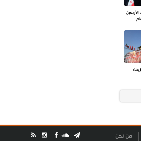
الأربعين
ام
زيمة
من نحن