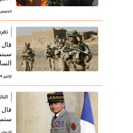
الخميس 22 إبريل 2021 - 21:35 بتوقيت طه
تقري
سبتمب
السابق
الإثنين 19 إبريل 2021 - 16:49 بتوقيت طهران
النا
قال ق
ستست
الأربعاء 10 مارس 2021 - 10:30 بتوقيت طهران