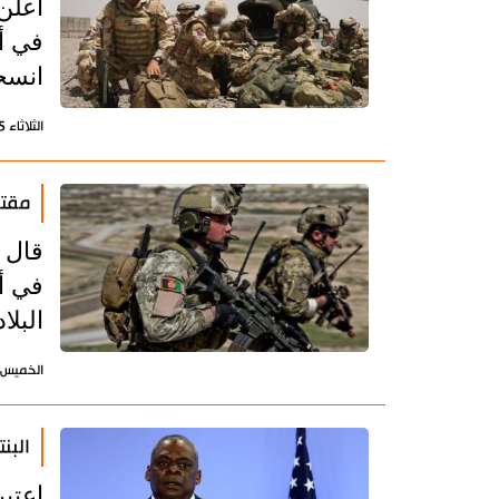
أعلن
في أ
انسح
الثلاثاء 25 مايو 2021 - 10:57 بتوقيت طهران
مقتل 11 مدنيا أفغانيا بأربع تفجيرات في أول 
في أ
البلا
الخميس 13 مايو 2021 - 19:40 بتوقيت طه
البن
اعتبر