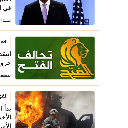
في ا
السبت 1 مايو 2021 - 09:17 بتوقيت طهران
العر
انتق
خروج
الخميس 29 إبريل 2021 - 17:15 بتوقيت طه
القو
بدأ 
الأخ
الأمر