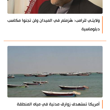
ولايتـي لترامب: هُزمتم في الميدان ولن تجنوا مكاسب
دبلوماسية
أمريكا تستهدف زوارق مدنية في مياه المنطقة