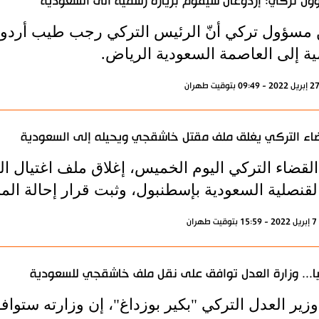
ل تركي: إردوغان سيقوم بزيارة رسمية الى السعودية
 مسؤول تركي أنّ الرئيس التركي رجب طيب أردوغ
ة إلى العاصمة السعودية الرياض.
اء التركي يغلق ملف مقتل خاشقجي ويحيله إلى السعودية
القضاء التركي اليوم الخميس، إغلاق ملف اغتيا
لقنصلية السعودية بإسطنبول، وثبت قرار إحالة الم
ران
ا... وزارة العدل توافق على نقل ملف خاشقجي للسعودية
زير العدل التركي "بكير بوزداغ"، إن وزارته ستوا