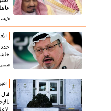
الخل
عاهل
الأربعاء 15 ديسمبر 2021 - 19:14 بتوقيت طهران
الأم
جددت
خاشقجي"
الخميس 9 ديسمبر 2021 - 18:46 بتوقيت طه
امير
بالإ
الإع