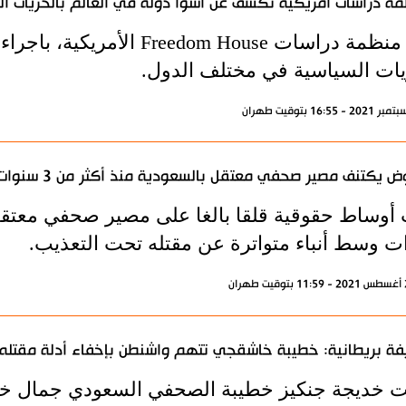
ة دراسات أمريكية تكشف عن أسوأ دولة في العالم بالحريات ال
تهتم منظمة دراسات edom House
يات السياسية في مختلف الدول.
 يكتنف مصير صحفي معتقل بالسعودية منذ أكثر من 3 سنوات
 أوساط حقوقية قلقا بالغا على مصير صحفي معتقل 
ت وسط أنباء متواترة عن مقتله تحت التعذيب.
ة بريطانية: خطيبة خاشقجي تتهم واشنطن بإخفاء أدلة مقتله
ت خديجة جنكيز خطيبة الصحفي السعودي جمال خا