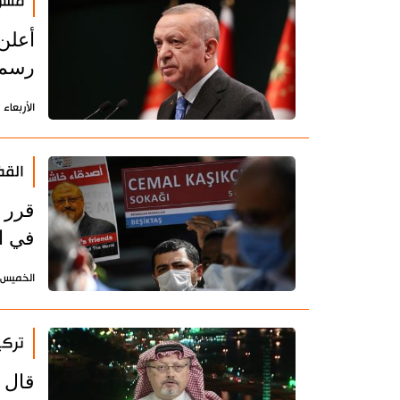
مسؤو
أعلن
رسمي
الأربعاء 27 إبريل 2022 - 09:49 بتوقيت طهران
القض
قرر 
في ا
الخميس 7 إبريل 2022 - 15:59 بتوقيت طه
تركي
قال و