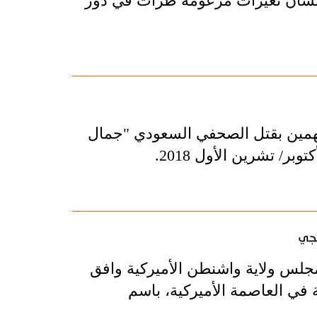
 بشأن تغيرات مزعومة طرأت في دور
تهمين بقتل الصحفي السعودي "جمال
قجي
اعة الوطنية العامة الأميركي "NPR"، إن مجلس ولاية واشنطن الأميركية وافق
 في العاصمة الأميركية، باسم