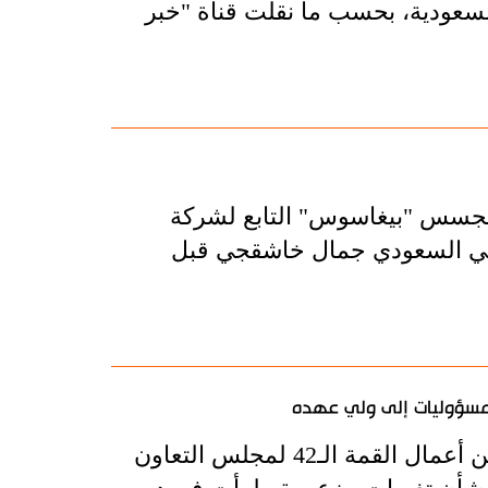
عودية، بحسب ما نقلت قناة "خبر
تجسس "بيغاسوس" التابع لشركة
صحافي السعودي جمال خاشقجي قبل
المسؤوليات إلى ولي عهده
استدعى غياب الملك السعودي سلمان بن عبد العزيز عن أعمال القمة الـ42 لمجلس التعاون