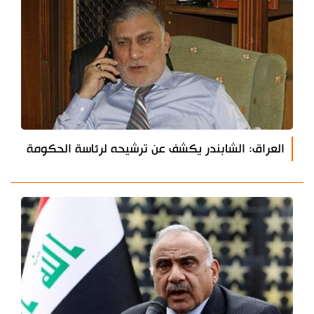
العراق: الشابندر يكشف عن ترشيحه لرئاسة الحكومة