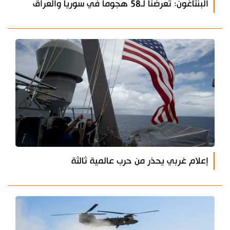
البنتاغون: تعرضنا لـ58 هجوماً في سوريا والعراق
إعلام غربي يحذر من حرب عالمية ثالثة