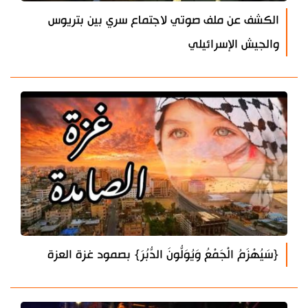
الكشف عن ملف صوتي لاجتماع سري بين بتريوس
والجيش الإسرائيلي
{سَيُهْزَمُ الْجَمْعُ وَيُوَلُّونَ الدُّبُرَ} بصمود غزة العزة