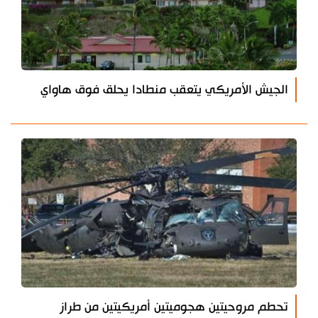
الجيش الأمريكي يتعقب منطادا يحلق فوق هاواي
تحطم مروحيتين هجوميتين أمريكيتين من طراز