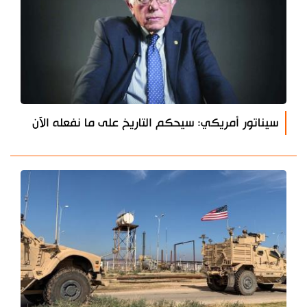
سيناتور أمريكي: سيحكم التاريخ على ما نفعله الآن