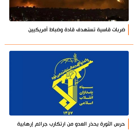
ضربات قاسية تستهدف قادة وضباط أمريكيين
حرس الثورة يحذر العدو من ارتكارب جرائم إرهابية