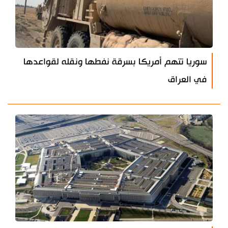
سوريا تتهم أمريكا بسرقة نفطها ونقله لقواعدها
في العراق