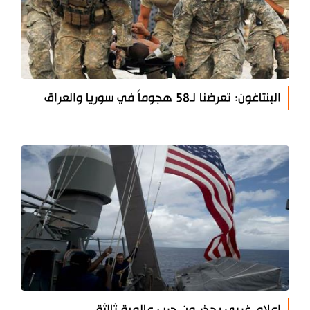
البنتاغون: تعرضنا لـ58 هجوماً في سوريا والعراق
إعلام غربي يحذر من حرب عالمية ثالثة