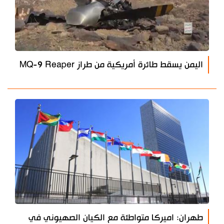
اليمن يسقط طائرة أمريكية من طراز MQ-9 Reaper
طهران: اميركا متواطئة مع الكيان الصهيوني في