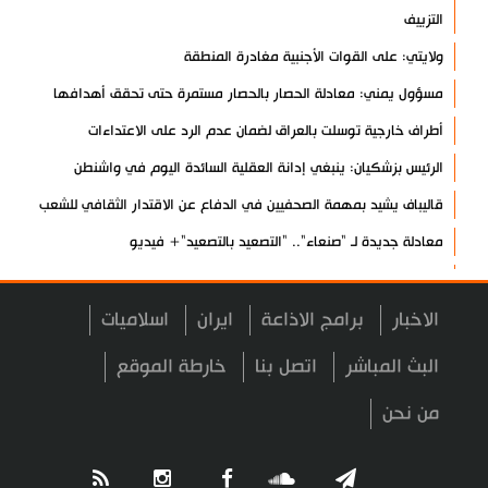
التزييف
ولايتي: على القوات الأجنبية مغادرة المنطقة
مسؤول يمني: معادلة الحصار بالحصار مستمرة حتى تحقق أهدافها
أطراف خارجية توسلت بالعراق لضمان عدم الرد على الاعتداءات
الرئيس بزشكيان: ينبغي إدانة العقلية السائدة اليوم في واشنطن
قاليباف يشيد بمهمة الصحفيين في الدفاع عن الاقتدار الثقافي للشعب
معادلة جديدة لـ "صنعاء".. "التصعيد بالتصعيد"+ فيديو
حرس الثورة: واشنطن وتل أبيب فشلتا في تحقيق مؤامراتهما ضد إيران
طهران: الاتفاق مع عُمان لا يعني إعادة فتح مضيق هرمز
الاخبار
برامج الاذاعة
ايران
اسلاميات
أنصار الله: لا أمان للقوات السعودية ومرتزقتها على الأراضي اليمنية
البث المباشر
اتصل بنا
خارطة الموقع
الرئيس بزشكيان: لن نخضع للضغوط والترهيب
من نحن
تألق إيراني في الأولمبياد العالمي للذكاء الاصطناعي
الزعبي: ثورة الحسين مشروع دائم لرفض الظلم والهيمنة