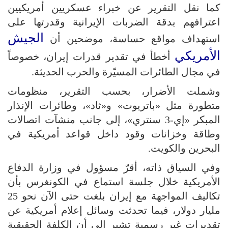
كما نقل التقرير عن خبراء عسكريين أمريكيين
اعترافهم بدقة الضربات الإيرانية وقدرتها على
الجيش
استهداف مواقع حساسة، موضحين أن
الأمريكي
أخطأ في تقدير قدرات إيران، خصوصاً
في مجال الطائرات المسيّرة والحرب الحديثة.
وشملت الأضرار، بحسب التقرير، منظومات
متطورة مثل «باتريوت» و«ثاد»، وطائرات الإنذار
المبكر «إي-3 سنتري»، إلى جانب منشآت اتصالات
وطاقة وخزانات وقود داخل قواعد أمريكية في
البحرين والكويت.
وفي السياق ذاته، أقرّ مسؤول في وزارة الدفاع
الأمريكية خلال جلسة استماع في الكونغرس بأن
تكاليف المواجهة مع إيران بلغت حتى الآن نحو 25
مليار دولار، فيما تحدثت وسائل إعلام أمريكية عن
تقديرات غير رسمية تشير إلى أن الكلفة الحقيقية