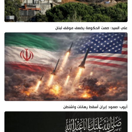
علي السيد: صمت الحكومة يضعف موقف لبنان
أيوب: صمود إيران أسقط رهانات واشنطن