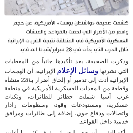
كشفت صحيفة «واشنطن بوست» الأمريكية، عن حجم
واسع من الأضرار التي لحقت بالقواعد والمنشآت
العسكرية الأمريكية في المنطقة نتيجة الضربات الإيرانية
خلال الحرب التي بدأت في 28 فبراير/شباط الماضي.
وذكرت الصحيفة، بعد تأكيدها جانباً من المعطيات
وسائل الإعلام
التي نشرتها
الإيرانية، أن الهجمات
الإيرانية أدت إلى تدمير أو إلحاق أضرار بـ228 منشأة
وقطعة من المعدات العسكرية الأمريكية في منطقة
غرب آسيا شملت حظائر للطائرات، وثكنات
عسكرية، ومستودعات وقود، ومنظومات رادار
واتصالات ودفاع جوي، إضافة إلى طائرات ومرافق
خدمية داخل القواعد.
وأكد التقرير أن حجم الخسائر يفوق بكثير ما أعلنته