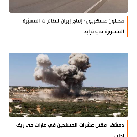
محللون عسكريون: إنتاج إيران للطائرات المسيّرة
المتطورة في تزايد
دمشق: مقتل عشرات المسلحين في غارات في ريف
إدلب