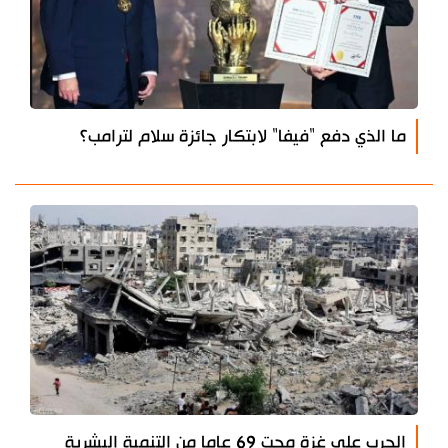
ما الذي دفع "فيفا" لابتكار جائزة سلام لترامب؟
الحرب على غزة محت 69 عاما من التنمية البشرية