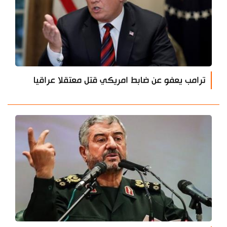
ترامب يعفو عن ضابط امريكي قتل معتقلا عراقيا