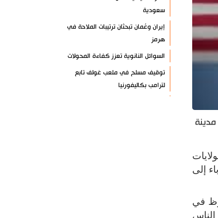
سعودية
إيران وعُمان تبحثان ترتيبات الملاحة في
هرمز
السوائل النانوية تعزز كفاءة المحولات
توقيف مسلح في ملعب غولف تابع
لترامب بكاليفورنيا
البرازيل تخفّض علاقاتها مع الأرجنتين
وتندد بتصعيد أميركي
مدينة
علي السيد: صمت الحكومة يضعف موقف
لبنان
لايات
انخفاض حاد في مخزون الصواريخ
ء إلى
الأمريكية
العراق يعلن نجاح خطة زيارة الأربعين
وظ في
رضائي: إيران جاهزة للدفاع عن سيادتها
الناس