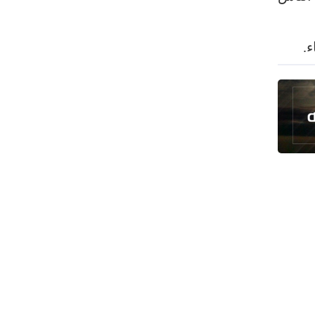
رئيس بلدية طهران يلتقي مع متولي
العتبة الحسينية ومحافظ كربلاء
تقرير مصور.. مراسم عزاء الأربعين بجوار
مكان استشهاد الإمام الشهيد
فريق طبي إيراني ينقذ حياة طفل عراقي
بأعجوبة+ فيديو
الشيخ قاسم: المقاومة مستمرة ما دام
الاحتلال موجودا
حمادة: إيران تشكل لاعبا رئيسا على
خارطة العالم
حشود مليونية تواصل مراسيم الزيارة
الأربعينية في كربلاء
اللجنة التجارية المشتركة بين إيران
وباكستان تبدأ أعمالها
بدء مسيرات إحياء زيارة الأربعين في