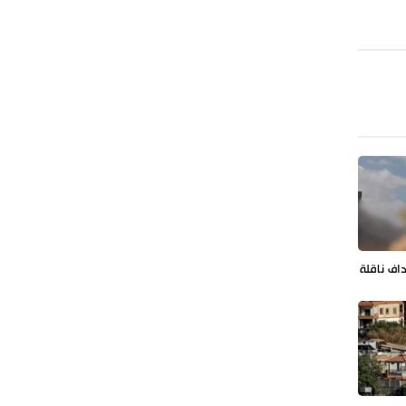
طهران وعموم إيران+ صور وفيديوهات
داف ناقلة