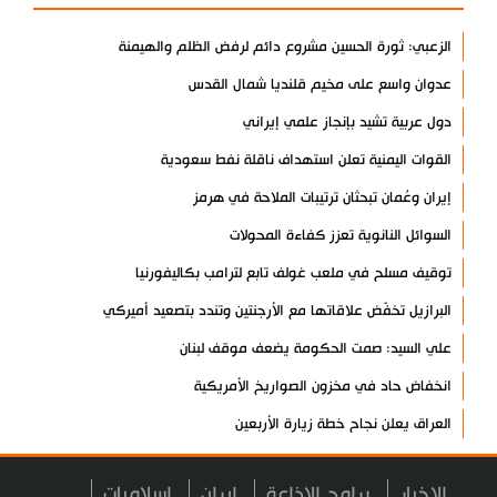
الزعبي: ثورة الحسين مشروع دائم لرفض الظلم والهيمنة
عدوان واسع على مخيم قلنديا شمال القدس
دول عربية تشيد بإنجاز علمي إيراني
القوات اليمنية تعلن استهداف ناقلة نفط سعودية
إيران وعُمان تبحثان ترتيبات الملاحة في هرمز
السوائل النانوية تعزز كفاءة المحولات
توقيف مسلح في ملعب غولف تابع لترامب بكاليفورنيا
البرازيل تخفّض علاقاتها مع الأرجنتين وتندد بتصعيد أميركي
علي السيد: صمت الحكومة يضعف موقف لبنان
انخفاض حاد في مخزون الصواريخ الأمريكية
العراق يعلن نجاح خطة زيارة الأربعين
رضائي: إيران جاهزة للدفاع عن سيادتها
الاخبار
برامج الاذاعة
ايران
اسلاميات