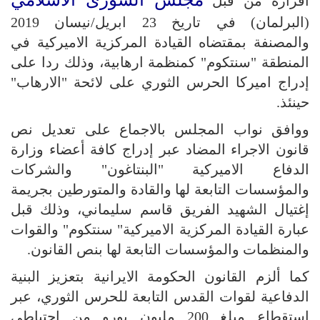
اقراره من قبل
(البرلمان) في تاريخ 23 ابريل/نيسان 2019
والمصنفة بمقتضاه القيادة المركزية الاميركية في
المنطقة "سنتكوم" كمنظمة ارهابية، وذلك ردا على
إدراج اميركا الحرس الثوري على لائحة "الارهاب"
حينئذ.
ووافق نواب المجلس بالاجماع على تعديل نص
قانون الاجراء المضاد عبر إدراج كافة أعضاء وزارة
الدفاع الاميركية "البنتاغون" والشركات
والمؤسسات التابعة لها والقادة والمتورطين بجريمة
إغتيال الشهيد الفريق قاسم سليماني، وذلك قبل
عبارة القيادة المركزية الاميركية" سنتكوم" والقوات
والمنظمات والمؤسسات التابعة لها بنص القانون.
كما ألزم القانون الحكومة الايرانية بتعزيز البنية
الدفاعية لقوات القدس التابعة للحرس الثوري، عبر
استقطاع مبلغ 200 مليون يورو من احتياطي