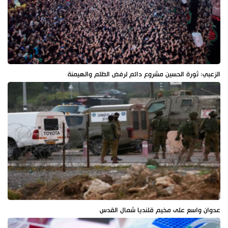
الزعبي: ثورة الحسين مشروع دائم لرفض الظلم والهيمنة
عدوان واسع على مخيم قلنديا شمال القدس