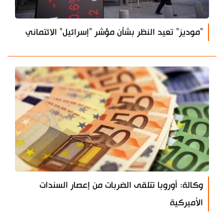
"موديز" تعيد النظر بشأن مؤشر "إسرائيل" الائتماني
وكالة: أوروبا تتلقى الضربات من إعصار السندات
الأميركية