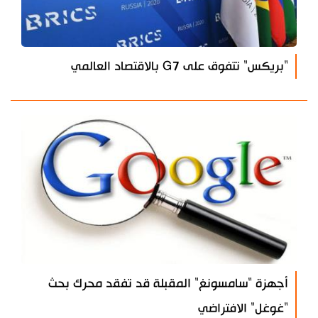
"بريكس" تتفوق على G7 بالاقتصاد العالمي
أجهزة "سامسونغ" المقبلة قد تفقد محرك بحث
"غوغل" الافتراضي