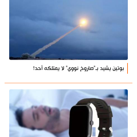
بوتين يشيد بـ"صاروخ نووي" لا يمتلكه أحد!