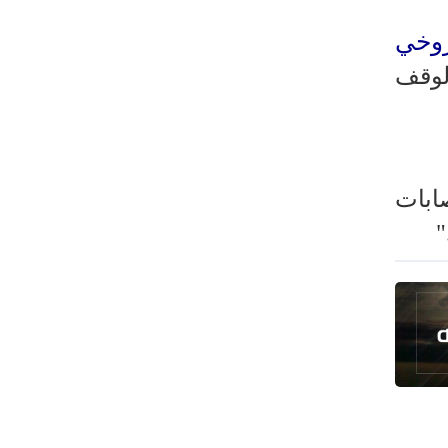
العراق يعلن نجاح خطة زيارة الأربعين
رضائي: إيران جاهزة للدفاع عن سيادتها
روخي
رئيس بلدية طهران يلتقي مع متولي
لوقف
العتبة الحسينية ومحافظ كربلاء
تقرير مصور.. مراسم عزاء الأربعين بجوار
مكان استشهاد الإمام الشهيد
فريق طبي إيراني ينقذ حياة طفل عراقي
ابات
بأعجوبة+ فيديو
الشيخ قاسم: المقاومة مستمرة ما دام
الاحتلال موجودا
حمادة: إيران تشكل لاعبا رئيسا على
خارطة العالم
حشود مليونية تواصل مراسيم الزيارة
الأربعينية في كربلاء
اللجنة التجارية المشتركة بين إيران