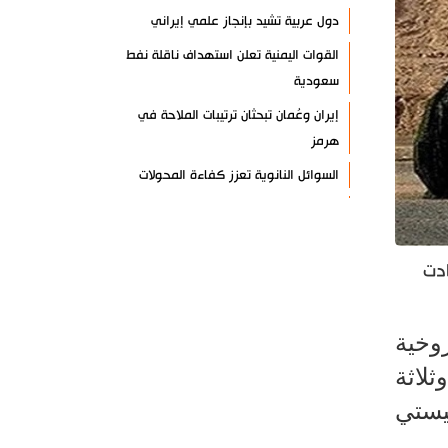
دول عربية تشيد بإنجاز علمي إيراني
القوات اليمنية تعلن استهداف ناقلة نفط
سعودية
إيران وعُمان تبحثان ترتيبات الملاحة في
هرمز
السوائل النانوية تعزز كفاءة المحولات
توقيف مسلح في ملعب غولف تابع
لترامب بكاليفورنيا
ادت
البرازيل تخفّض علاقاتها مع الأرجنتين
وتندد بتصعيد أميركي
علي السيد: صمت الحكومة يضعف موقف
وخية
لبنان
ثلاثة
انخفاض حاد في مخزون الصواريخ
يستي
الأمريكية