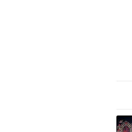
وباكستان تبدأ أعمالها