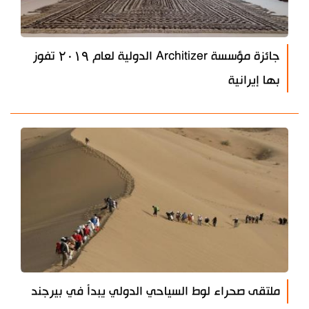
جائزة مؤسسة Architizer الدولية لعام ۲۰۱۹ تفوز
بها إيرانية
ملتقى صحراء لوط السياحي الدولي يبدأ في بيرجند