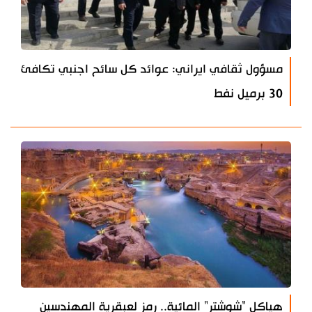
مسؤول ثقافي ايراني: عوائد كل سائح اجنبي تكافئ
30 برميل نفط
هياكل "شوشتر" المائية.. رمز لعبقرية المهندسين