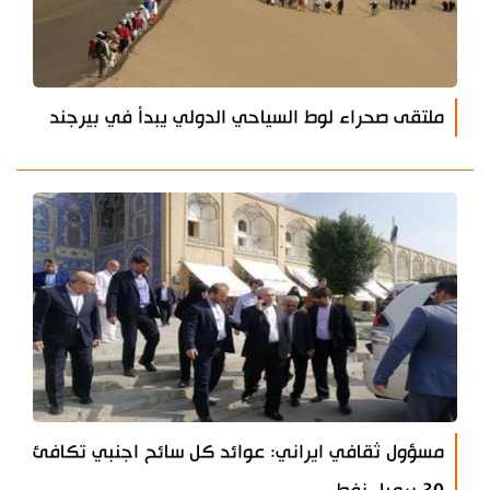
ملتقى صحراء لوط السياحي الدولي يبدأ في بيرجند
مسؤول ثقافي ايراني: عوائد كل سائح اجنبي تكافئ