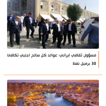
مسؤول ثقافي ايراني: عوائد كل سائح اجنبي تكافئ
30 برميل نفط