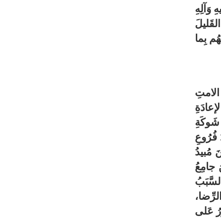
 وَآلِهِ
القَليلَ
هُم بِما
ةِ الامتِ
لإعادَةِ
 شَوكَةِ
 فُرُوعِ
 مُبيدُ
َ جامِعُ
لسَّبَبُ
الرِّضا،
ورُ عَلى