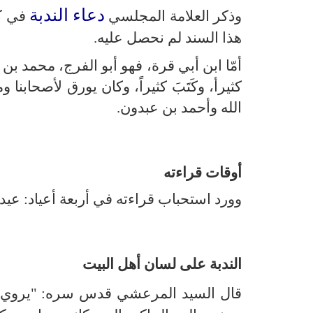
دعاء الندبة
وذكر العلامة المجلسي
في كت
هذا السند لم نحصل عليه.
أمّا ابن أبي قرة، فهو أبو الفرج، محمد ب
كثيرأ، وكَتَبَ كثيراً، وكان يورق لأصحابن
الله وأحمد بن عبدون.
أوقات قراءته
وورد استحباب قراءته في أربعة أعياد: عيد
الندبة على لسان أهل البيت
قال السيد المرعشي قدس سره: "يروي مولا