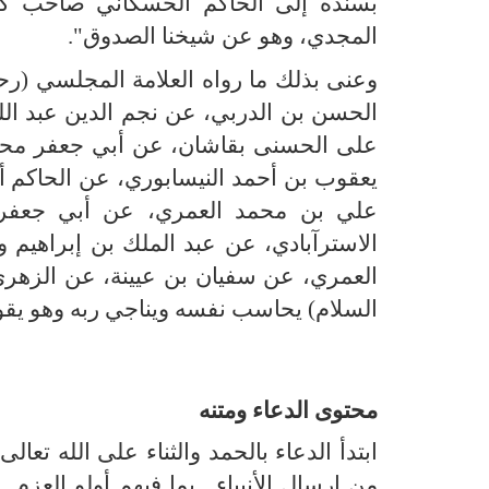
بسنده إلى الحاكم الحسكاني صاحب كت
المجدي، وهو عن شيخنا الصدوق".
وعنى بذلك ما رواه العلامة المجلسي (رحم
الحسن بن الدربي، عن نجم الدين عبد ال
على الحسنى بقاشان، عن أبي جعفر محم
يعقوب بن أحمد النيسابوري، عن الحاكم أب
علي بن محمد العمري، عن أبي جعفر 
الاسترآبادي، عن عبد الملك بن إبراهيم 
العمري، عن سفيان بن عيينة، عن الزهري
السلام) يحاسب نفسه ويناجي ربه وهو يقول
محتوى الدعاء ومتنه
ابتدأ الدعاء بالحمد والثناء على الله تعال
من إرسال الأنبياء ـ بما فيهم أولو العزم ـ