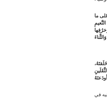
 عَلى ما
نَّعيمِ
ُخرُفِها
الثَّناءَ
لَقتَهُ،
ّقَلَينِ
ودَعتَهُ
نيه في