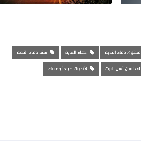
محتوى دعاء الندبة
دعاء الندبة
سند دعاء الندبة
لى لسان أهل البيت
لأندبنك صباحاً ومساء