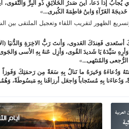
 يُجابُ إذا دَعا، أينَ صَدرُ الخَلائِقِ ذُو البِرِّ وَالتَّقوى، أي
خَديجَةَ الغَرّآءِ وَابنُ فاطِمَةَ الكُبرى...
»
سريع الظهور لتقريب اللقاء وتعجيل الملتقى بين الش
َ أستَعدى فَعِندَكَ العَدوى، وَأنتَ رَبُّ الاخِرَةِ وَالدُّنيَا (ال
َأرِهِ سَيِّدَهُ يَا شَديدَ القُوى، وَأزِل عَنهُ بِهِ الأسى وَالجَوى، 
الرُّجعى وَالمُنتَهى...
»
تَهُ وَدُعاءَهُ وَخَيرَهُ ما نَنالُ بِهِ سَعَةً مِن رَحمَتِكَ وَفَوزاً 
َةً، وَدُعاءَنا بِهِ مُستَجاباً وَاجعَل أرزاقَنا بِهِ مَبسُوطَةً، وَهُمُوم