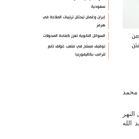
سعودية
إيران وعُمان تبحثان ترتيبات الملاحة في
هرمز
من
السوائل النانوية تعزز كفاءة المحولات
تن
توقيف مسلح في ملعب غولف تابع
لترامب بكاليفورنيا
البرازيل تخفّض علاقاتها مع الأرجنتين
وتندد بتصعيد أميركي
علي السيد: صمت الحكومة يضعف موقف
 محمد
لبنان
انخفاض حاد في مخزون الصواريخ
الأمريكية
النهر
العراق يعلن نجاح خطة زيارة الأربعين
 الله
رضائي: إيران جاهزة للدفاع عن سيادتها