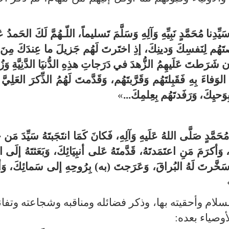
ِنا مُحَمَّدٍ نَبِيِّهِ وَآلِهِ وَسَلَّمَ تَسليماً، اللّـهُمَّ لَكَ الحَمدُ
هُم لِنَفسِكَ وَدينِكَ، إذِ اختَرتَ لَهُم جَزيلَ ما عِندَكَ مِنَ ال
شَرَطتَ عَلَيهِمُ الزُّهدَ في دَرَجاتِ هذِهِ الدُّنيَا الدَّنِيَّةِ وَز
ءَ بِهِ فَقَبِلتَهُم وَقَرَّبتَهُم، وَقَدَّمتَ لَهُمُ الذِّكرَ العَلِيَّ وَ
وَحيِكَ، وَرَفَدتَهُم بِعِلمِكَ...
»
َّدٍ صَلَّى اللهُ عَلَيهِ وَآلِهِ، فَكانَ كَمَا انتَجَبتَهُ سَيِّدَ مَن خَ
كرَمَ مَنِ اعتَمَدتَهُ، قَدَّمتَهُ عَلى أنبِيَائِكَ، وَبَعَثتَهُ إلَى الثَ
َسَخَّرتَ لَهُ البُراقَ، وَعَرَجتَ (به) بِرُوحِهِ إلى سَمائِكَ، وَأ
لسلام وأحقيته بها، وذكر فضائله ومناقبه وشجاعته وتفا
وصياء بعده: