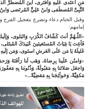
مَنِ اعتَدى عَلَيهِ وَافتَرى، أينَ المُضطَرُّ الَّذي
النَّبِىِّ المُصطَفى وَابنُ عَلِيٍّ المُرتَضى وَابنُ 
وقبل الختام دعاء وتضرع بتعجيل الفرج وت
إمامهم:
«
اللّـهُمَّ أنتَ كَشّافُ الكُرَبِ وَالبَلوى، وَإلَيك
فَأغِث يَا غِيَاثَ المُستَغيثينَ عُبَيدَكَ المُبتَلى، و
غَليلَهُ يَا مَن عَلَى العَرشِ استَوى، وَمَن إلَيهِ 
«
وَامنُن عَلَينا بِرِضاهُ، وَهَب لَنا رَأفَتَهُ وَرَحمَ
وَاجعَل صَلاتَنا بِهِ مَقبُولَةً، وَذُنُوبَنا بِهِ مَغفُور
مَكفِيَّةً، وَحَوآئِجَنا بِهِ مَقضِيَّةً...
»