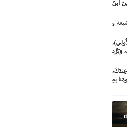
نَ ابنُ
يعة و
اُولي)،
وَبَرِّد
عِندَكَ،
َنا بِهِ