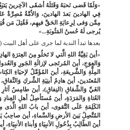
«
وَلَمّا قَضى نَحبَهُ وَقَتَلَهُ أشقَى
الآ
خِرينَ يَتبَع
فِي الهادينَ بَعدَ الهادينَ، وَالاُمَّةُ مُصِرَّةٌ عَ
مِمَّن وَفى لِرِعايَةِ الحَقِّ فيهِم، فَقُتِلَ مَن قُ
يُرجى لَهُ حُسنُ المَثُوبَةِ...
»
بعدها تبدأ الندبة لما جرى على أهل البيت (
«
أينَ بَقِيَّةُ اللهِ الَّتي لا تَخلُو مِنَ العِترَةِ الهاد
وَالعِوَجِ، أينَ المُرتَجى لإزالَةِ الجَورِ وَالعُدوانِ
المِلَّةِ وَالشَّريعَةِ، أينَ المُؤَمَّلُ لإحيَاءِ الك
المُعتَدينَ، أينَ هادِمُ أبنِيَةِ الشِّركِ وَالنِّفاقِ
الغَيِّ وَالشِّقاقِ (النِفاقِ)، أينَ طامِسُ آثارِ ال
العُتاةِ وَالمَرَدَةِ، أينَ مُستَأصِلُ أهلِ العِنادِ وَا
الكَلِمَةِ عَلَى التَّقوى، أينَ بابُ اللهِ الَّذى مِنهُ
المُتَّصِلُ بَينَ الأرضِ وَالسَّماءِ، أينَ صاحِبُ يَو
أينَ الطّالِبُ بِذُحُولِ الأنبِيَاءِ وَأبناءِ الأنبِيَاءِ