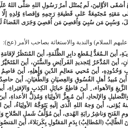
ُ أشقَى الأوَّلينَ، لَم يُمتَثَل أمرُ رَسُولِ اللهِ صَلَّى اللهُ عَلَيهِ
لى مَقتِهِ مُجتَمِعَةٌ عَلى قَطيعَةِ رَحِمِهِ وَإقصاءِ وُلدِهِ إلّا 
تِلَ، وَسُبِيَ مَن سُبِيَ وَاُقصِيَ مَن اُقصِيَ وَجَرَى القَضاءُ لَ
عليهم السلام) والندبة والاستغاثة بصاحب الأمر (عج):
ِيـَةِ، أينَ الـمُعَدُّ لِـقَطعِ دابِرِ الظَّلَمَةِ، أينَ المُنتَظَرُ لإقامَ
، أينَ المُدَّخَرُ لِتَجديدِ الفَرآئِضِ والسُّنَنِ، أينَ المُتَخَيَّرُ 
ِتابِ وَحُدُودِهِ، أينَ مُحيي مَعالِمِ الدّينِ وَأهلِهِ، أينَ قاصِمُ
، أينَ مُبيدُ أهلِ الفُسُوقِ وَالعِصيَانِ وَالطُّغيَانِ، أينَ حاصِدُ
زَّيغِ وَالأهواء، ِ أينَ قاطِعُ حَبائِلِ الكِذبِ وَالإفتِراءِ، أينَ
لتَّضليلِ وَالإلحادِ، أينَ مُـعِزُّ الأولِيَاءِ وَمُذِلُّ الأعداءِ، أين
 يُؤتى، أينَ وَجهُ اللهِ الَّذى إلَيهِ يَتَوَجَّهُ الأولِيَاءُ، أينَ ا
مِ الفَتحِ وَناشِرُ رايَةِ الهُدى، أينَ مُؤَلِّفُ شَملِ الصَّلاحِ وَ
، أينَ الطّالِبُ (المُطالِبُ) بِدَمِ المَقتُولِ بِكَربَلاءَ، أينَ المَنصُ