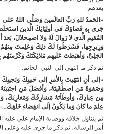
بعدهم:
«
الحَمدُ للهِ رَبِّ العالَمينَ وَصَلَّى اللهُ عَلى سَيِّد
جَرى بِهِ قَضاؤكَ في أولِيَائِكَ الَّذينَ استَخلَصتَ
المُقيمِ الَّذي لا زَوالَ لَهُ وَلا اضمِحلالَ، بَعدَ أن 
وَزِبرِجِها، فَشَرَطُوا لَكَ ذلِكَ وَعَلِمتَ مِنهُمُ الوَفا
الجَلِىَّ، وَأهبَطتَ عَلَيهِم مَلائِكَتَكَ وَكَرَّمتَهُم بِ
ثم ذكر ما انتهى إلى النبي الخاتم:
«
إلى أنِ انتَهَيتَ بِالأمرِ إلى حَبيبِكَ وَنَجيبِكَ مُحَم
وَصَفوَةَ مَنِ اصطَفَيتَهُ، وَأفضَلَ مَنِ اجتَبَيتَهُ، وَأ
مِن عِبادِكَ، وَأوطَأتَهُ مَشارِقَكَ وَمَغارِبَكَ، و
عِلمَ ما كانَ وَما يَكُونُ إلَى انقِضاءِ خَلقِكَ...
»
ثم يتناول خلافة ووصاية الإمام علي عليه ا
أمر الرسالة، ثم ذكر ما جرى عليه وعلى الأ