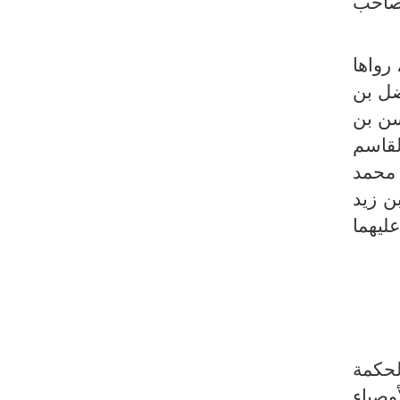
صاحب
طهران وعموم إيران+ صور وفيديوهات
رواها
ضل بن
سن بن
لقاسم
محمد
ن زيد
ليهما
الحكمة
أوصياء