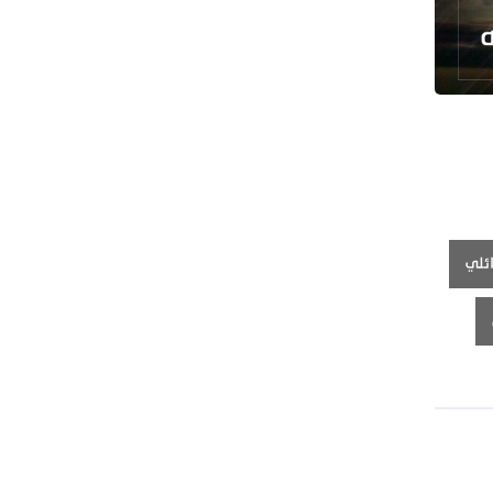
رئيس بلدية طهران يلتقي مع متولي
العتبة الحسينية ومحافظ كربلاء
تقرير مصور.. مراسم عزاء الأربعين بجوار
مكان استشهاد الإمام الشهيد
فريق طبي إيراني ينقذ حياة طفل عراقي
بأعجوبة+ فيديو
الشيخ قاسم: المقاومة مستمرة ما دام
الاحتلال موجودا
ئلي
حمادة: إيران تشكل لاعبا رئيسا على
خارطة العالم
حشود مليونية تواصل مراسيم الزيارة
الأربعينية في كربلاء
اللجنة التجارية المشتركة بين إيران
وباكستان تبدأ أعمالها
بدء مسيرات إحياء زيارة الأربعين في