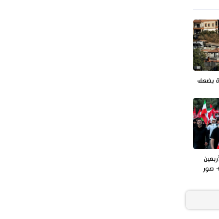
طهران وعموم إيران+ صور وفيديوهات
ة يضعف
ربعين
 صور