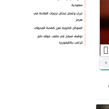
سعودية
إيران وعُمان تبحثان ترتيبات الملاحة في
هرمز
السوائل النانوية تعزز كفاءة المحولات
توقيف مسلح في ملعب غولف تابع
لترامب بكاليفورنيا
البرازيل تخفّض علاقاتها مع الأرجنتين
وتندد بتصعيد أميركي
علي السيد: صمت الحكومة يضعف موقف
لبنان
انخفاض حاد في مخزون الصواريخ
الأمريكية
العراق يعلن نجاح خطة زيارة الأربعين
رضائي: إيران جاهزة للدفاع عن سيادتها