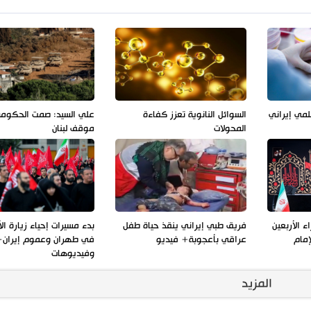
لمي إيراني
السوائل النانوية تعزز كفاءة
علي السيد: صمت الحكوم
المحولات
موقف لبنان
 الأربعين
فريق طبي إيراني ينقذ حياة طفل
بدء مسيرات إحياء زيارة الأ
إمام
عراقي بأعجوبة+ فيديو
في طهران وعموم إيران+
وفيديوهات
المزيد