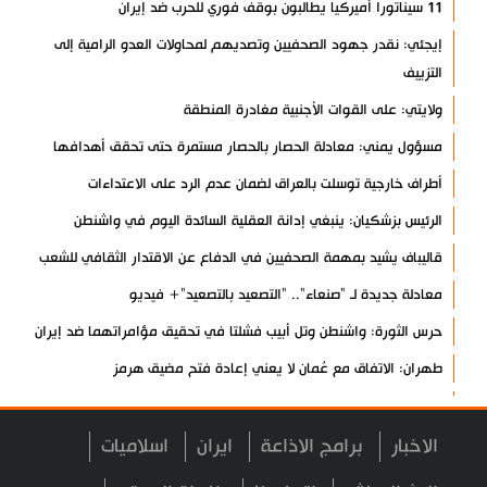
11 سيناتورا أميركيا يطالبون بوقف فوري للحرب ضد إيران
إيجئي: نقدر جهود الصحفيين وتصديهم لمحاولات العدو الرامية إلى
التزييف
ولايتي: على القوات الأجنبية مغادرة المنطقة
مسؤول يمني: معادلة الحصار بالحصار مستمرة حتى تحقق أهدافها
أطراف خارجية توسلت بالعراق لضمان عدم الرد على الاعتداءات
الرئيس بزشكيان: ينبغي إدانة العقلية السائدة اليوم في واشنطن
قاليباف يشيد بمهمة الصحفيين في الدفاع عن الاقتدار الثقافي للشعب
معادلة جديدة لـ "صنعاء".. "التصعيد بالتصعيد"+ فيديو
حرس الثورة: واشنطن وتل أبيب فشلتا في تحقيق مؤامراتهما ضد إيران
طهران: الاتفاق مع عُمان لا يعني إعادة فتح مضيق هرمز
أنصار الله: لا أمان للقوات السعودية ومرتزقتها على الأراضي اليمنية
الرئيس بزشكيان: لن نخضع للضغوط والترهيب
الاخبار
برامج الاذاعة
ايران
اسلاميات
تألق إيراني في الأولمبياد العالمي للذكاء الاصطناعي