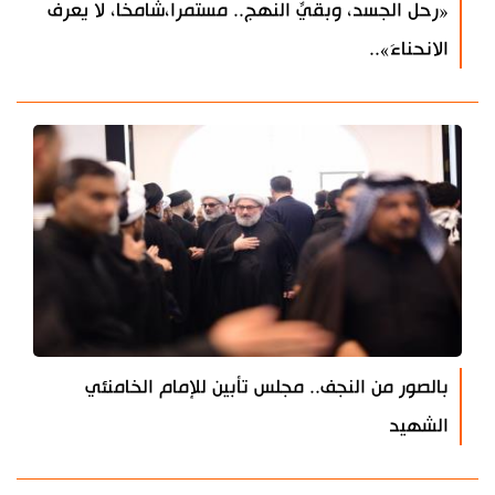
«رحل الجسد، وبقيِّ النهج.. مستمرا،شامخا، لا يعرف
الانحناءَ»..
بالصور من النجف.. مجلس تأبين للإمام الخامنئي
الشهيد