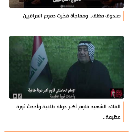
صندوق مغلق.. ومفاجأة فجّرت دموع العراقيين
القائد الشهيد قاوم أكبر دولة طاغية وأحدث ثورة
عظيمة..