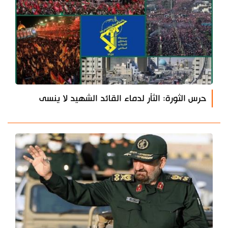
حرس الثورة: الثأر لدماء القائد الشهيد لا ينسى