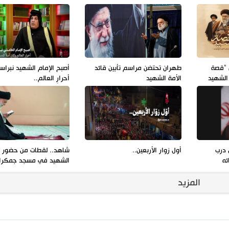
ن "قصة
طهران تحتضن مراسم تأبين قائد
أصبح الإمام الشهيد نبراس
 الشهيد
الأمة الشهيد
أحرارِ العالم..
 درب
أول زوار الأربعين..
شاهد.. لقطات من حضور ال
ئه
الشهيد في مسجد جمكرا
المزيد