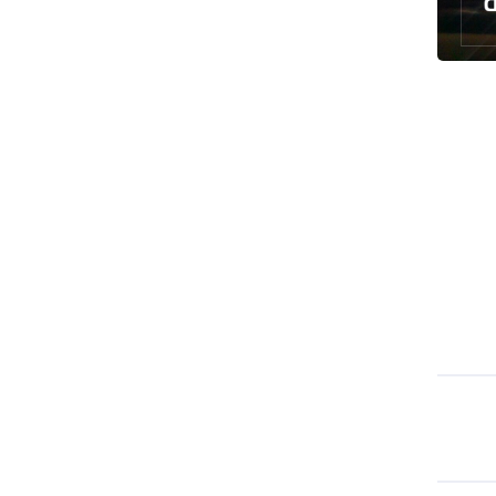
انخفاض حاد في مخزون الصواريخ
الأمريكية
العراق يعلن نجاح خطة زيارة الأربعين
رضائي: إيران جاهزة للدفاع عن سيادتها
رئيس بلدية طهران يلتقي مع متولي
العتبة الحسينية ومحافظ كربلاء
تقرير مصور.. مراسم عزاء الأربعين بجوار
مكان استشهاد الإمام الشهيد
فريق طبي إيراني ينقذ حياة طفل عراقي
بأعجوبة+ فيديو
الشيخ قاسم: المقاومة مستمرة ما دام
الاحتلال موجودا
حمادة: إيران تشكل لاعبا رئيسا على
خارطة العالم
حشود مليونية تواصل مراسيم الزيارة