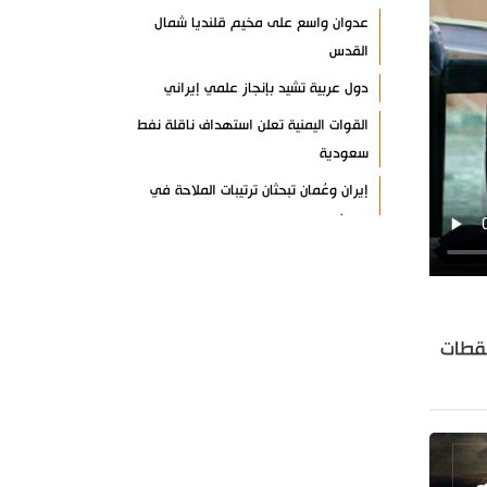
عدوان واسع على مخيم قلنديا شمال
القدس
دول عربية تشيد بإنجاز علمي إيراني
القوات اليمنية تعلن استهداف ناقلة نفط
سعودية
إيران وعُمان تبحثان ترتيبات الملاحة في
هرمز
السوائل النانوية تعزز كفاءة المحولات
توقيف مسلح في ملعب غولف تابع
لترامب بكاليفورنيا
لقطات
البرازيل تخفّض علاقاتها مع الأرجنتين
وتندد بتصعيد أميركي
علي السيد: صمت الحكومة يضعف موقف
لبنان