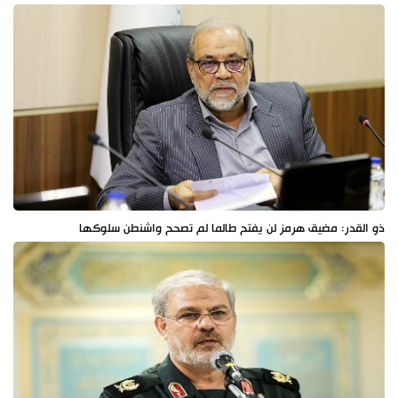
ذو القدر: مضيق هرمز لن يفتح طالما لم تصحح واشنطن سلوكها