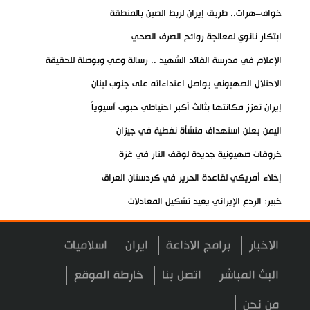
خواف–هرات.. طريق إيران لربط الصين بالمنطقة
ابتكار نانوي لمعالجة روائح الصرف الصحي
الإعلام في مدرسة القائد الشهيد .. رسالة وعي وبوصلة للحقيقة
الاحتلال الصهيوني يواصل اعتداءاته على جنوب لبنان
إيران تعزز مكانتها بثالث أكبر احتياطي حبوب آسيوياً
اليمن يعلن استهداف منشأة نفطية في جيزان
خروقات صهيونية جديدة لوقف النار في غزة
إخلاء أمريكي لقاعدة الحرير في كردستان العراق
خبير: الردع الإيراني يعيد تشكيل المعادلات
فشل مخططات إسرائيل لزعزعة إيران والمقاومة
الاخبار
برامج الاذاعة
ايران
اسلاميات
انطلاق فعاليات المؤتمر العلمي الدولي العاشر لزيارة الأربعين
العراق يعطل الدوام الرسمي الأربعاء المقبل
البث المباشر
اتصل بنا
خارطة الموقع
مسؤول عسكري: نظامنا القائم في مضيق هرمز لا رجعة عنه
من نحن