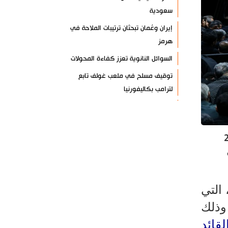
سعودية
إيران وعُمان تبحثان ترتيبات الملاحة في
هرمز
السوائل النانوية تعزز كفاءة المحولات
توقيف مسلح في ملعب غولف تابع
لترامب بكاليفورنيا
البرازيل تخفّض علاقاتها مع الأرجنتين
وتندد بتصعيد أميركي
لأربعاء 24 يونيو 2026
علي السيد: صمت الحكومة يضعف موقف
لبنان
انخفاض حاد في مخزون الصواريخ
الأمريكية
 التي
العراق يعلن نجاح خطة زيارة الأربعين
وذلك
رضائي: إيران جاهزة للدفاع عن سيادتها
لقائد