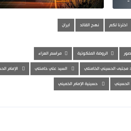
اخترنا لكم
نهج القائد
ايران
صور
الروضة الملكوتية
مراسم العزاء
 مجتبى الحسيني الخامنئي
السيد علي خامنئي
الإمام الح
 الحسيني
حسينية الإمام الخميني