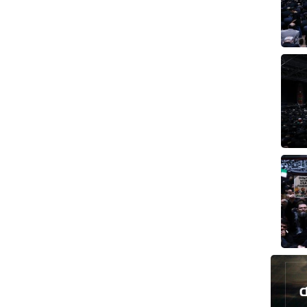
طهران وعموم إيران+ صور وفيديوهات