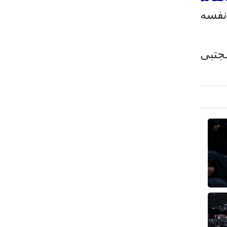
رئيس بلدية طهران يلتقي مع متولي
نفسه
العتبة الحسينية ومحافظ كربلاء
تقرير مصور.. مراسم عزاء الأربعين بجوار
مكان استشهاد الإمام الشهيد
مجتبى
فريق طبي إيراني ينقذ حياة طفل عراقي
بأعجوبة+ فيديو
الشيخ قاسم: المقاومة مستمرة ما دام
الاحتلال موجودا
حمادة: إيران تشكل لاعبا رئيسا على
خارطة العالم
حشود مليونية تواصل مراسيم الزيارة
الأربعينية في كربلاء
اللجنة التجارية المشتركة بين إيران
وباكستان تبدأ أعمالها
بدء مسيرات إحياء زيارة الأربعين في