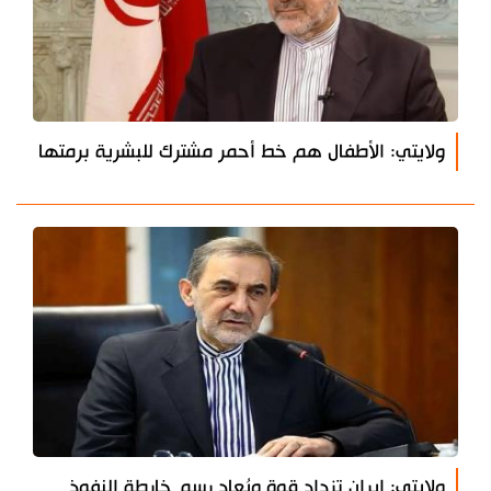
ولايتي: الأطفال هم خط أحمر مشترك للبشرية برمتها
ولايتي: إيران تزداد قوة ويُعاد رسم خارطة النفوذ