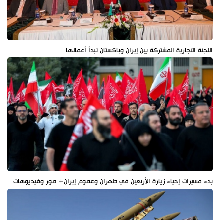
اللجنة التجارية المشتركة بين إيران وباكستان تبدأ أعمالها
بدء مسيرات إحياء زيارة الأربعين في طهران وعموم إيران+ صور وفيديوهات