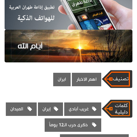
اهم الاخبار
ايران
غريب آبادي
إيران
الميدان
ذكرى حرب الـ12 يوماً