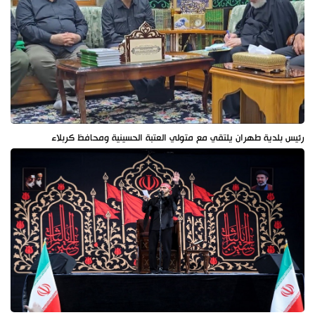
رئيس بلدية طهران يلتقي مع متولي العتبة الحسينية ومحافظ كربلاء