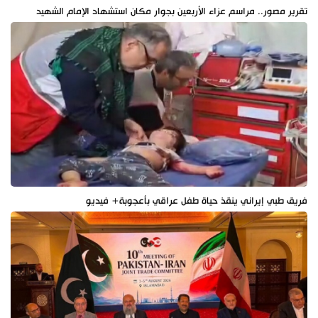
تقرير مصور.. مراسم عزاء الأربعين بجوار مكان استشهاد الإمام الشهيد
فريق طبي إيراني ينقذ حياة طفل عراقي بأعجوبة+ فيديو