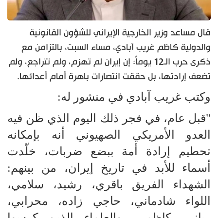
قال مساعد وزير الخارجية الإيراني للشؤون القانونية
والدولية كاظم غريب آبادي، مساء السبت، بالتزامن مع
ذكرى حرب الـ12 يوماً: إن إيران لم تهزم، ولم تتراجع، ولم
تضعف إرادتها، بل حققت انتصارات باهرة أمام أعدائها.
وكتب غريب آبادي في منشور له:
"قبل عام، في فجر ذلك اليوم الذي ظن فيه
العدو الأمريكي الصهيوني أنه بإمكانه
تحطيم إرادة أمة ببضع ضربات، خلّدت
أسماء للأبد في تاريخ إيران، من بينهم:
الشهداء الفريق باقري، رشيد، سلامي،
اللواء شادماني، حاجي زاده، محرابي،
رباني، كاظمي، والعلماء الذين كرسوا