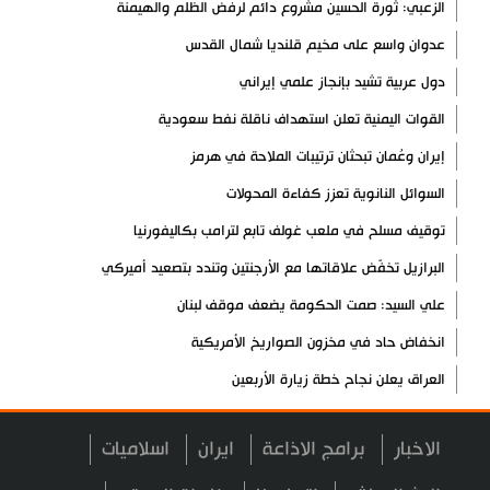
الزعبي: ثورة الحسين مشروع دائم لرفض الظلم والهيمنة
عدوان واسع على مخيم قلنديا شمال القدس
دول عربية تشيد بإنجاز علمي إيراني
القوات اليمنية تعلن استهداف ناقلة نفط سعودية
إيران وعُمان تبحثان ترتيبات الملاحة في هرمز
السوائل النانوية تعزز كفاءة المحولات
توقيف مسلح في ملعب غولف تابع لترامب بكاليفورنيا
البرازيل تخفّض علاقاتها مع الأرجنتين وتندد بتصعيد أميركي
علي السيد: صمت الحكومة يضعف موقف لبنان
انخفاض حاد في مخزون الصواريخ الأمريكية
العراق يعلن نجاح خطة زيارة الأربعين
رضائي: إيران جاهزة للدفاع عن سيادتها
الاخبار
برامج الاذاعة
ايران
اسلاميات
رئيس بلدية طهران يلتقي مع متولي العتبة الحسينية ومحافظ كربلاء