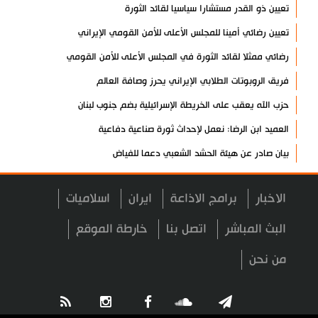
تعيين ذو القدر مستشارا سياسيا لقائد الثورة
تعيين رضائي أمينا للمجلس الأعلى للأمن القومي الإيراني
رضائي ممثلا لقائد الثورة في المجلس الأعلى للأمن القومي
فريق الروبوتات الطلابي الإيراني يحرز وصافة العالم
حزب الله يعقب على الخريطة الإسرائيلية بضم جنوب لبنان
العميد ابن الرضا: نعمل لإحداث ثورة صناعية دفاعية
بيان صادر عن هيئة الحشد الشعبي دعما للفياض
آية الله لاريجاني: مضيق هرمز لن يعود إلى وضعه السابق
الاخبار
برامج الاذاعة
ايران
اسلاميات
إنجاز إيراني في إنتاج فيروسات مُهندسة وراثيا لعلاج السرطان
تكريم الشهيد لاريجاني ومنحه "الجائزة الوطنية للتعليم والثقافة
البث المباشر
اتصل بنا
خارطة الموقع
والبحوث"
من نحن
آخر مستجدات الإبادة الجماعية في غزة
"حماس": نتمسك بالاتفاق مع الوسطاء والأولوية للتنفيذ
الشيخ صبري يحذر من حزام استيطاني يعزل الأقصى عن القدس