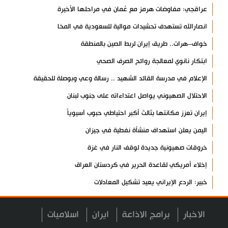
عراقجي: مفاوضات هرمز مع عُمان في مراحلها الأخيرة
انصارالله تستهدف تحشيدات موالية للسعودية في المخا
خواف–هرات.. طريق إيران لربط الصين بالمنطقة
ابتكار نانوي لمعالجة روائح الصرف الصحي
الإعلام في مدرسة القائد الشهيد .. رسالة وعي وبوصلة للحقيقة
الاحتلال الصهيوني يواصل اعتداءاته على جنوب لبنان
إيران تعزز مكانتها بثالث أكبر احتياطي حبوب آسيوياً
اليمن يعلن استهداف منشأة نفطية في جيزان
خروقات صهيونية جديدة لوقف النار في غزة
إخلاء أمريكي لقاعدة الحرير في كردستان العراق
خبير: الردع الإيراني يعيد تشكيل المعادلات
فشل مخططات إسرائيل لزعزعة إيران والمقاومة
الاخبار
برامج الاذاعة
ايران
اسلاميات
انطلاق فعاليات المؤتمر العلمي الدولي العاشر لزيارة الأربعين