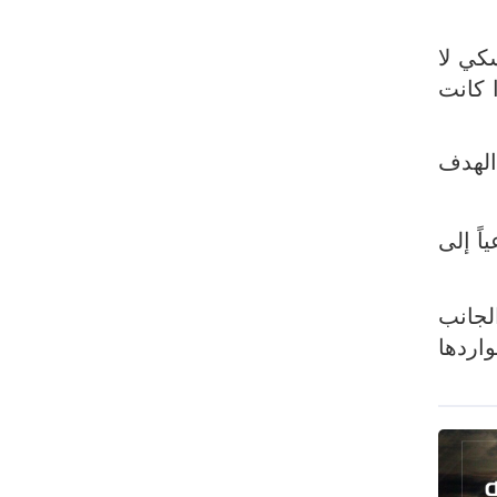
رئيس بلدية طهران يلتقي مع متولي
العتبة الحسينية ومحافظ كربلاء
كي لا
تقرير مصور.. مراسم عزاء الأربعين بجوار
ا كانت
مكان استشهاد الإمام الشهيد
فريق طبي إيراني ينقذ حياة طفل عراقي
الهدف
بأعجوبة+ فيديو
الشيخ قاسم: المقاومة مستمرة ما دام
اً إلى
الاحتلال موجودا
حمادة: إيران تشكل لاعبا رئيسا على
خارطة العالم
لجانب
حشود مليونية تواصل مراسيم الزيارة
اردها
الأربعينية في كربلاء
اللجنة التجارية المشتركة بين إيران
وباكستان تبدأ أعمالها
بدء مسيرات إحياء زيارة الأربعين في