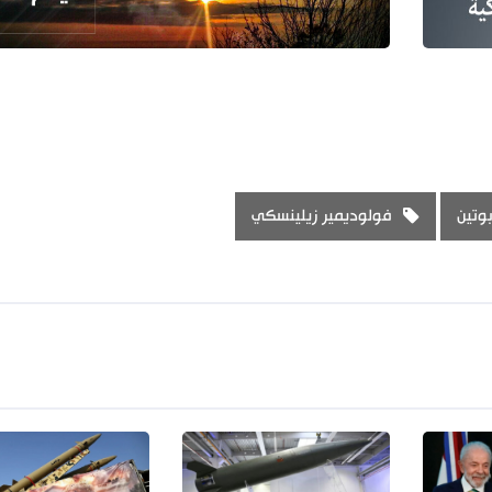
بوتين
فولوديمير زيلينسكي