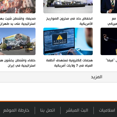
 مع
انخفاض حاد في مخزون الصواريخ
صحيفة: واشنطن مُنيت به
أميركي
الأمريكية
استراتيجية على يد طهران
 "فيفا"
هجمات إلكترونية تستهدف أنظمة
حلفاء واشنطن يخشون هز
المياه في 7 ولايات أمريكية
استراتيجية في إيران
المزيد
اسلاميات
البث المباشر
اتصل بنا
خارطة الموقع