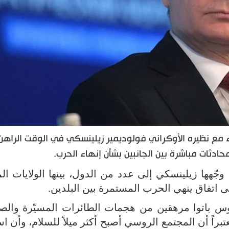
ء مع نظيره الأوكراني فولوديمير زيلينسكي في الوقت الراهن
لمحادثات مباشرة بين الجانبين بشأن إنهاء الحرب.
جّهها زيلينسكي إلى عدد من الدول، بينها الولايات ال
ى اتفاق ينهي الحرب المستمرة بين البلدين.
وس باتوا مرهقين من هجمات الطائرات المسيّرة والصو
راً أن المجتمع الروسي أصبح أكثر ميلاً للسلام، وأن ا