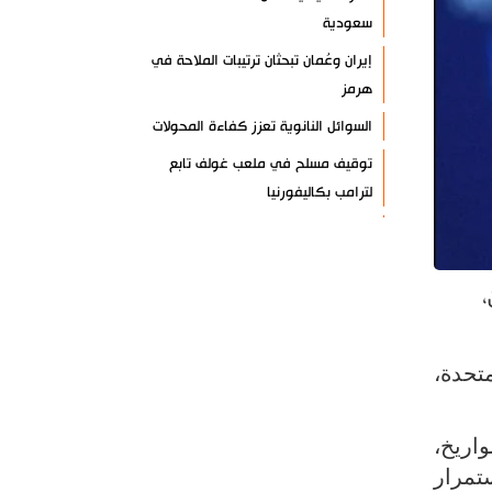
سعودية
إيران وعُمان تبحثان ترتيبات الملاحة في
هرمز
السوائل النانوية تعزز كفاءة المحولات
توقيف مسلح في ملعب غولف تابع
لترامب بكاليفورنيا
البرازيل تخفّض علاقاتها مع الأرجنتين
وتندد بتصعيد أميركي
،
علي السيد: صمت الحكومة يضعف موقف
لبنان
انخفاض حاد في مخزون الصواريخ
متحدة،
الأمريكية
العراق يعلن نجاح خطة زيارة الأربعين
اريخ،
رضائي: إيران جاهزة للدفاع عن سيادتها
ستمرار