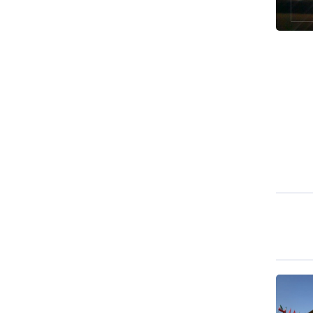
طهران وعموم إيران+ صور وفيديوهات